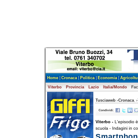
Home
Cronaca
Politica
Economia
Agricoltu
Viterbo
Provincia
Lazio
Italia/Mondo
Fa
Tusciaweb
Cronaca
>
, >
Condividi:
Viterbo -
L'episodio 
scuola - Indagini in c
Smartphone