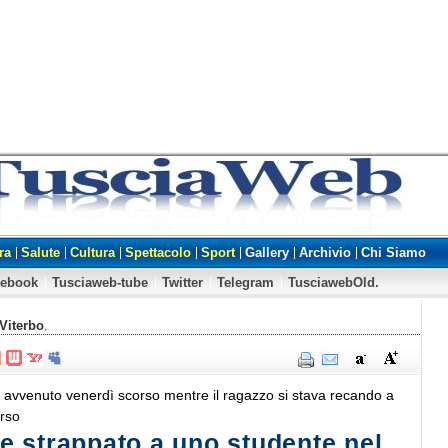
ra
Salute
Cultura
Spettacolo
Sport
Gallery
Archivio
Chi Siamo
cebook
Tusciaweb-tube
Twitter
Telegram
TusciawebOld.
Viterbo
,
è avvenuto venerdì scorso mentre il ragazzo si stava recando a
orso
 strappato a uno studente nel