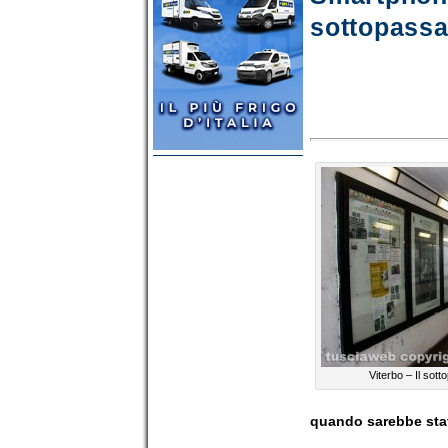
sottopassag
Viterbo – Il sott
quando sarebbe stat