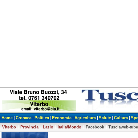
Home
Cronaca
Politica
Economia
Agricoltura
Salute
Cultura
Spe
Viterbo
Provincia
Lazio
Italia/Mondo
Facebook
Tusciaweb-tube