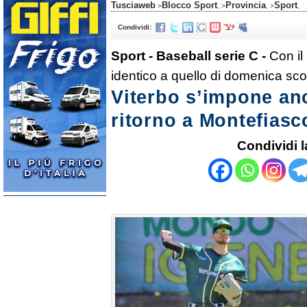
Tusciaweb
Blocco Sport
Provincia
Sport
>
, >
, >
,
Condividi:
Sport - Baseball serie C -
Con il
identico a quello di domenica sc
Viterbo s’impone an
ritorno a Montefias
Condividi l