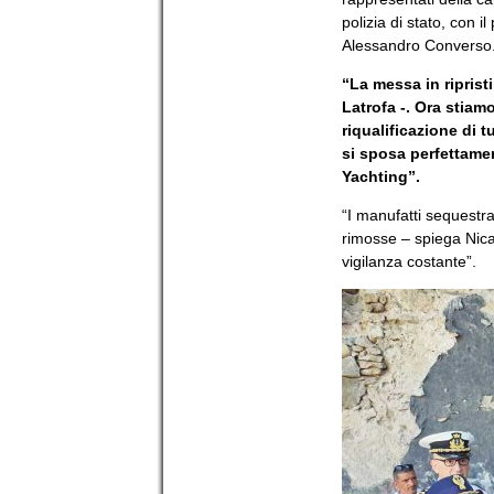
polizia di stato, con i
Alessandro Converso
“La messa in riprist
Latrofa -. Ora stiam
riqualificazione di 
si sposa perfettamen
Yachting”.
“I manufatti sequestrat
rimosse – spiega Nica
vigilanza costante”.