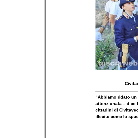
Civita
“Abbiamo ridato un s
attenzionata – dice I
cittadini di Civitave
illecite come lo spa