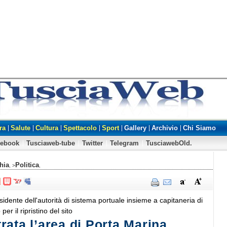
ra
Salute
Cultura
Spettacolo
Sport
Gallery
Archivio
Chi Siamo
cebook
Tusciaweb-tube
Twitter
Telegram
TusciawebOld.
hia
Politica
, >
,
esidente dell'autorità di sistema portuale insieme a capitaneria di
per il ripristino del sito
ata l’area di Porta Marina,