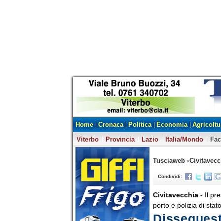
Home
Cronaca
Politica
Economia
Agricoltu
Viterbo
Provincia
Lazio
Italia/Mondo
Fa
Tusciaweb
Civitavecc
>
Condividi:
Civitavecchia -
Il pr
porto e polizia di stato 
Dissequestr