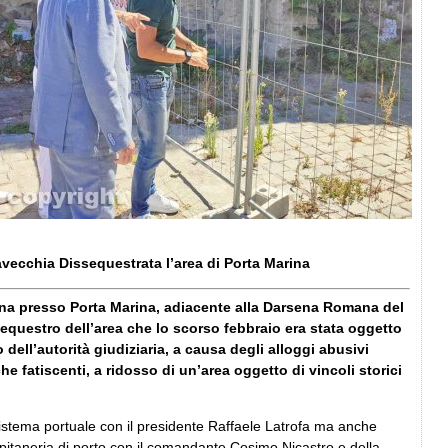
avecchia Dissequestrata l’area di Porta Marina
tina presso Porta Marina, adiacente alla Darsena Romana del
ssequestro dell’area che lo scorso febbraio era stata oggetto
dell’autorità giudiziaria, a causa degli alloggi abusivi
he fatiscenti, a ridosso di un’area oggetto di vincoli storici
 sistema portuale con il presidente Raffaele Latrofa ma anche
apitaneria di porto con il comandante Cosimo Nicastro e della