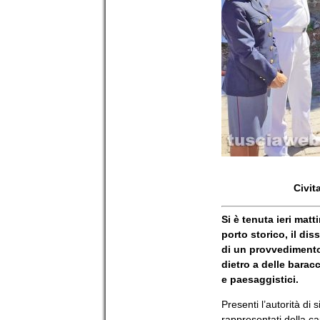
Civit
Si è tenuta ieri mat
porto storico, il di
di un provvedimento 
dietro a delle baracc
e paesaggistici.
Presenti l’autorità di
rappresentati della c