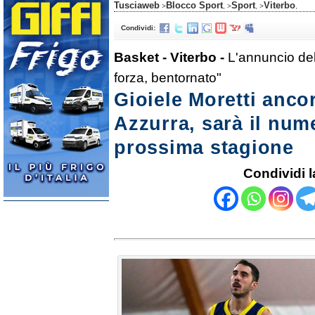
Tusciaweb
Blocco Sport
Sport
Viterbo
>
, >
, >
,
Condividi:
Basket - Viterbo -
L'annuncio del
forza, bentornato"
Gioiele Moretti ancor
Azzurra, sarà il num
prossima stagione
Condividi l