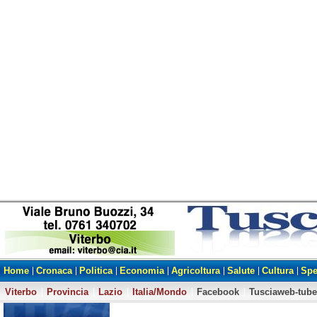
Home
Cronaca
Politica
Economia
Agricoltura
Salute
Cultura
Spe
Viterbo
Provincia
Lazio
Italia/Mondo
Facebook
Tusciaweb-tube