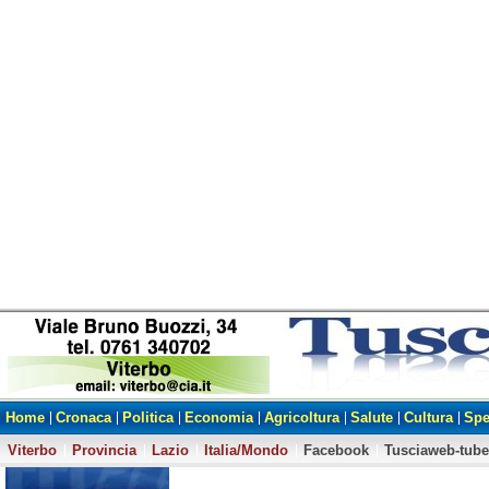
Home
Cronaca
Politica
Economia
Agricoltura
Salute
Cultura
Spe
Viterbo
Provincia
Lazio
Italia/Mondo
Facebook
Tusciaweb-tube