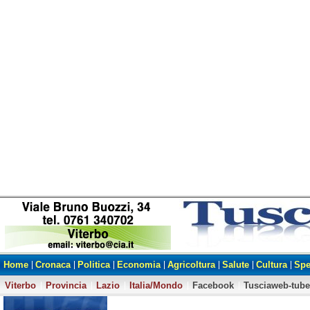
Home
Cronaca
Politica
Economia
Agricoltura
Salute
Cultura
Spe
Viterbo
Provincia
Lazio
Italia/Mondo
Facebook
Tusciaweb-tube