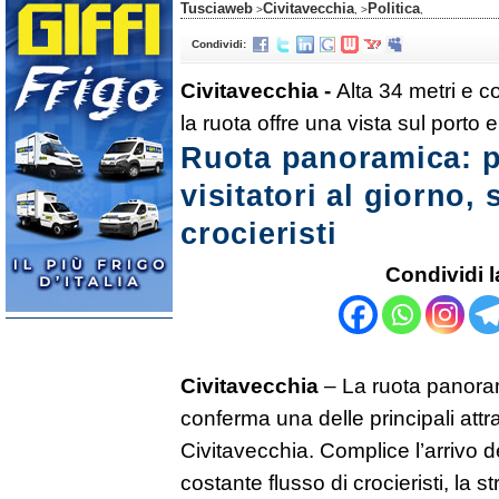
Tusciaweb
Civitavecchia
Politica
>
, >
,
Condividi:
Civitavecchia -
Alta 34 metri e 
la ruota offre una vista sul porto e 
Ruota panoramica: p
visitatori al giorno,
crocieristi
Condividi l
Civitavecchia
– La ruota panoram
conferma una delle principali attr
Civitavecchia. Complice l’arrivo de
costante flusso di crocieristi, la st