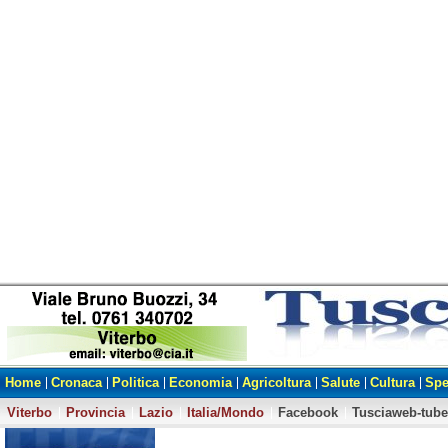
Home
Cronaca
Politica
Economia
Agricoltura
Salute
Cultura
Spe
Viterbo
Provincia
Lazio
Italia/Mondo
Facebook
Tusciaweb-tube