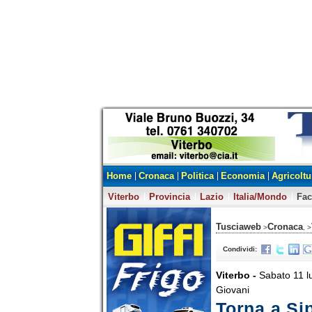
Home
Cronaca
Politica
Economia
Agricoltu
Viterbo
Provincia
Lazio
Italia/Mondo
Fa
Tusciaweb
Cronaca
>
, >
Condividi:
Viterbo -
Sabato 11 lu
Giovani
Torna a Sip