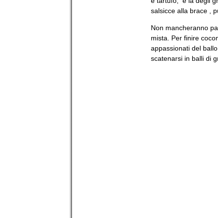
e tartufo, e la degli 
salsicce alla brace , 
Non mancheranno patat
mista. Per finire coco
appassionati del ball
scatenarsi in balli di 