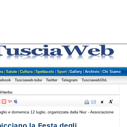
ra
Salute
Cultura
Spettacolo
Sport
Gallery
Archivio
Chi Siamo
cebook
Tusciaweb-tube
Twitter
Telegram
TusciawebOld.
Viterbo
,
glio e domenica 12 luglio, organizzata dalla Niur - Associazione
icciano la Festa degli