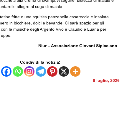
gnocchetti alla crema di svampi. A seguire bistecca di maiale e
puntarelle allegre al sugo di maiale.
ine fritte e una squisita panzanella casareccia e insalata
mero in bicchiere, dolci e bevande. Ci sarà spazio per gli
o con le musiche degli Argento Vivo e Claudio e Luana per
gruppo.
Niur – Associazione Giovani Sipicciano
Condividi la notizia:
6 luglio, 2026