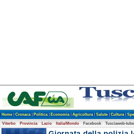
Home
Cronaca
Politica
Economia
Agricoltura
Salute
Cultura
Spe
Viterbo
Provincia
Lazio
Italia/Mondo
Facebook
Tusciaweb-tube
Giornata della polizia 