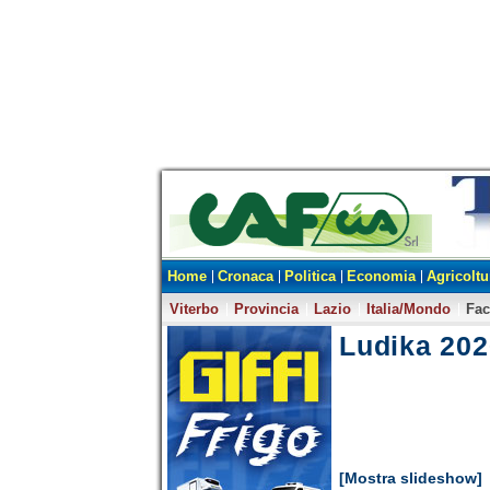
Home
Cronaca
Politica
Economia
Agricoltu
Viterbo
Provincia
Lazio
Italia/Mondo
Fa
Ludika 202
[Mostra slideshow]