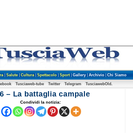
ra
Salute
Cultura
Spettacolo
Sport
Gallery
Archivio
Chi Siamo
cebook
Tusciaweb-tube
Twitter
Telegram
TusciawebOld.
6 – La battaglia campale
Condividi la notizia: