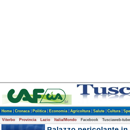
Home
Cronaca
Politica
Economia
Agricoltura
Salute
Cultura
Spe
Viterbo
Provincia
Lazio
Italia/Mondo
Facebook
Tusciaweb-tube
Palazzo pericolante in