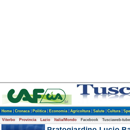
Home
Cronaca
Politica
Economia
Agricoltura
Salute
Cultura
Spe
Viterbo
Provincia
Lazio
Italia/Mondo
Facebook
Tusciaweb-tube
Pratogiardino Lucio Bat