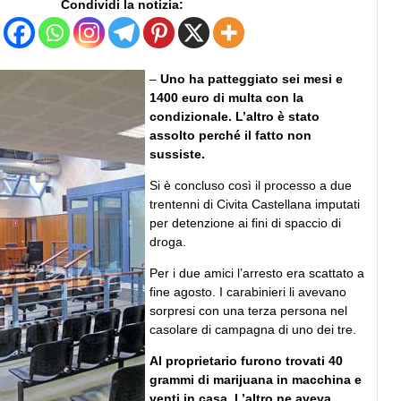
Condividi la notizia:
–
Uno ha patteggiato sei mesi e
1400 euro di multa con la
condizionale. L’altro è stato
assolto perché il fatto non
sussiste.
Si è concluso così il processo a due
trentenni di Civita Castellana imputati
per detenzione ai fini di spaccio di
droga.
Per i due amici l’arresto era scattato a
fine agosto. I carabinieri li avevano
sorpresi con una terza persona nel
casolare di campagna di uno dei tre.
Al proprietario furono trovati 40
grammi di marijuana in macchina e
venti in casa. L’altro ne aveva