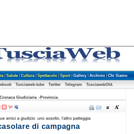
ra
Salute
Cultura
Spettacolo
Sport
Gallery
Archivio
Chi Siamo
cebook
Tusciaweb-tube
Twitter
Telegram
TusciawebOld.
Cronaca Giudiziaria
Provincia
, >
,
ue amici a giudizio: uno assolto, l'altro patteggia
casolare di campagna