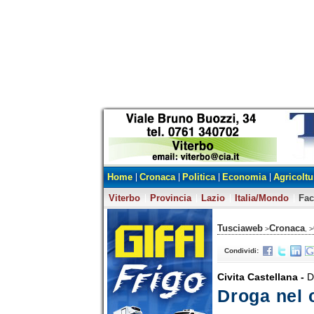
Home
Cronaca
Politica
Economia
Agricoltu
Viterbo
Provincia
Lazio
Italia/Mondo
Fa
Tusciaweb
Cronaca
>
, >
Condividi:
Civita Castellana -
D
Droga nel 