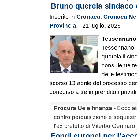
Bruno querela sindaco 
Inserito in
Cronaca
,
Cronaca Ne
Provincia
, | 21 luglio, 2026
Tessennano
Tessennano, l
querela il si
consulente t
delle testimo
scorso 13 aprile del processo per 
concorso a tre imprenditori privati
Procura Ue e finanza -
Bocciato
contro perquisizione e sequestri 
l'ex prefetto di Viterbo Gennar
Fondi europei per l’acc