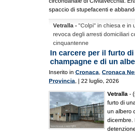
circondariale di Civitavecchia. Er
spaccio di stupefacenti e abbando
Vetralla -
"Colpi" in chiesa e in 
revoca degli arresti domiciliari
cinquantenne
In carcere per il furto di
champagne e di un albe
Inserito in
Cronaca
,
Cronaca Ne
Provincia
, | 22 luglio, 2026
Vetralla
- (
furto di un
un albero 
dicembre. N
detenzione 