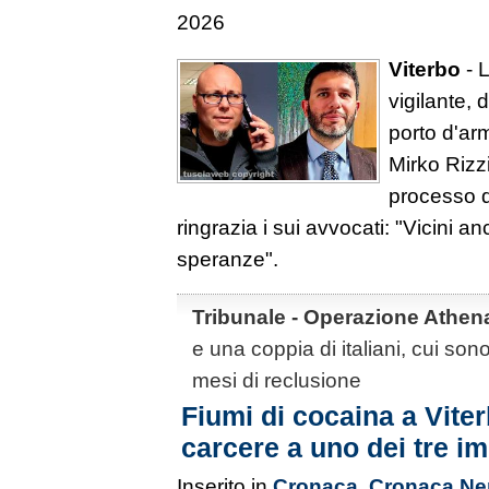
2026
Viterbo
- L
vigilante, 
porto d'arm
Mirko Rizzi
processo d
ringrazia i sui avvocati: "Vicini
speranze".
Tribunale - Operazione Athena
e una coppia di italiani, cui sono s
mesi di reclusione
Fiumi di cocaina a Viter
carcere a uno dei tre im
Inserito in
Cronaca
,
Cronaca Ne