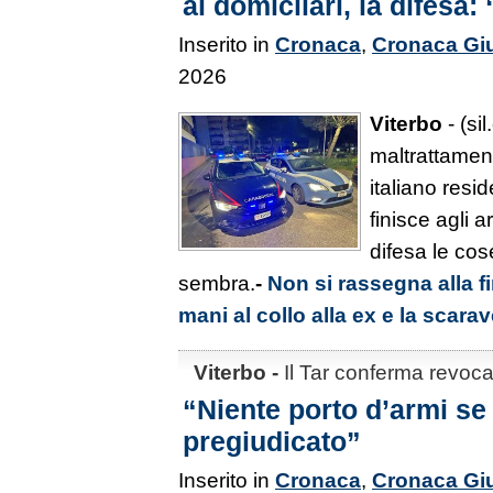
ai domicliari, la difesa: 
Inserito in
Cronaca
,
Cronaca Giu
2026
Viterbo
- (si
maltrattamen
italiano resi
finisce agli a
difesa le co
sembra.
-
Non si rassegna alla fi
mani al collo alla ex e la scarav
Viterbo -
Il Tar conferma revoca
“Niente porto d’armi se s
pregiudicato”
Inserito in
Cronaca
,
Cronaca Giu