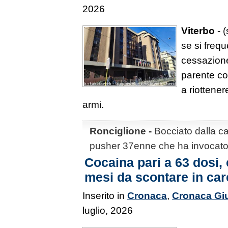
2026
Viterbo
- (
se si frequ
cessazion
parente co
a riottener
armi.
Ronciglione -
Bocciato dalla ca
pusher 37enne che ha invocato
Cocaina pari a 63 dosi,
mesi da scontare in car
Inserito in
Cronaca
,
Cronaca Giu
luglio, 2026