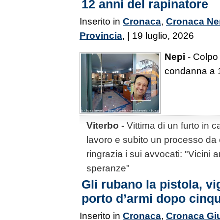
12 anni del rapinatore
Inserito in
Cronaca
,
Cronaca Ne
Provincia
, | 19 luglio, 2026
Nepi
- Colpo 
condanna a 1
Viterbo -
Vittima di un furto in c
lavoro e subito un processo da c
ringrazia i sui avvocati: "Vicin
speranze"
Gli rubano la pistola, vig
porto d’armi dopo cinq
Inserito in
Cronaca
,
Cronaca Giu