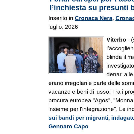
l’inchiesta su presunti 
Inserito in
Cronaca Nera
,
Cronac
luglio, 2026
Viterbo
- (
l’accoglie
blinda il 
investigat
denari all
erano irregolari e parte delle so
vacanze e beni di lusso. Tra i proge
procura europea "Agos", "Monna Li
insieme per l'integrazione". Le i
sui bandi per migranti, indagato
Gennaro Capo