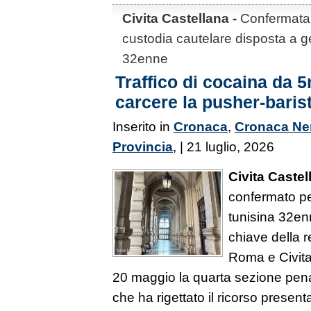
Civita Castellana -
Confermata 
custodia cautelare disposta a 
32enne
Traffico di cocaina da 5
carcere la pusher-baris
Inserito in
Cronaca
,
Cronaca Ne
Provincia
, | 21 luglio, 2026
Civita Castel
confermato p
tunisina 32en
chiave della r
Roma e Civita 
20 maggio la quarta sezione pena
che ha rigettato il ricorso present