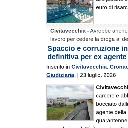
euro di risar
Civitavecchia -
Avrebbe anche 
lavoro per cedere la droga ai de
Spaccio e corruzione i
definitiva per ex agente
Inserito in
Civitavecchia
,
Crona
Giudiziaria
, | 23 luglio, 2026
Civitavecch
carcere e ab
bocciato dall
agente della 
quarantenne 