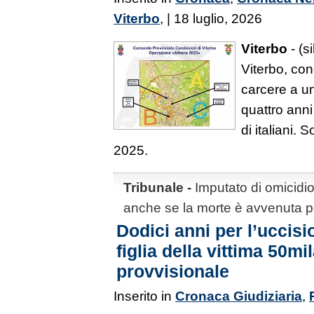
Viterbo
, | 18 luglio, 2026
Viterbo
- (s
Viterbo, con
carcere a un
quattro anni
di italiani. 
2025.
Tribunale -
Imputato di omicidio
anche se la morte è avvenuta per
Dodici anni per l’uccisi
figlia della vittima 50mi
provvisionale
Inserito in
Cronaca Giudiziaria
,