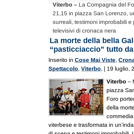
Viterbo –
La Compagnia del Foro
21,15 in piazza San Lorenzo, u
surreali, testimoni improbabili 
televisivi di cronaca nera
La morte della bella Ga
“pasticciaccio” tutto da
Inserito in
Cose Mai Viste
,
Cron
Spettacolo
,
Viterbo
, | 19 luglio,
Viterbo
– M
piazza Sa
Foro porte
della morte
commedia i
viterbese e trasformata in un’indag
di scena e testimoni improbabili. L