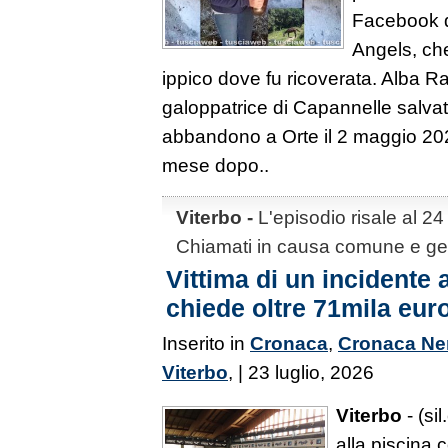
Facebook d
Angels, che
ippico dove fu ricoverata. Alba R
galoppatrice di Capannelle salvat
abbandono a Orte il 2 maggio 20
mese dopo..
Viterbo -
L'episodio risale al 24
Chiamati in causa comune e ges
Vittima di un incidente 
chiede oltre 71mila eur
Inserito in
Cronaca
,
Cronaca Ne
Viterbo
, | 23 luglio, 2026
Viterbo
- (sil
alla piscina 