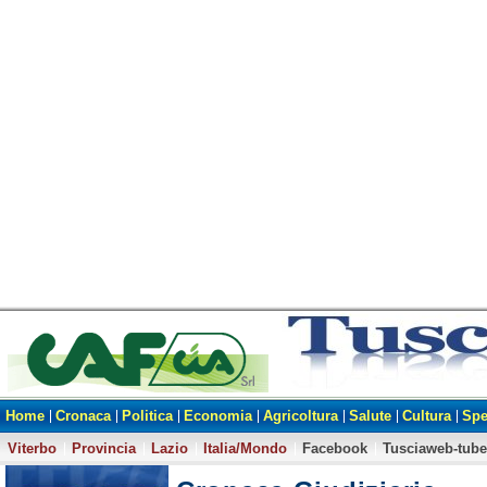
Home
Cronaca
Politica
Economia
Agricoltura
Salute
Cultura
Spe
Viterbo
Provincia
Lazio
Italia/Mondo
Facebook
Tusciaweb-tube