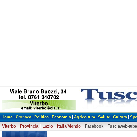
Home
Cronaca
Politica
Economia
Agricoltura
Salute
Cultura
Spe
Viterbo
Provincia
Lazio
Italia/Mondo
Facebook
Tusciaweb-tube