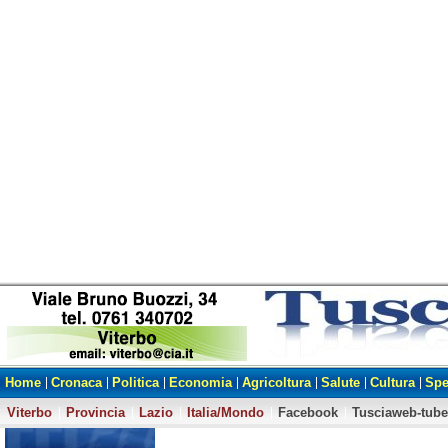
Home
Cronaca
Politica
Economia
Agricoltura
Salute
Cultura
Spe
Viterbo
Provincia
Lazio
Italia/Mondo
Facebook
Tusciaweb-tube