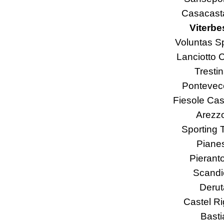
Casacast
Viterbe
Voluntas S
Lanciotto 
Tresti
Pontevec
Fiesole Cas
Arezz
Sporting 
Piane
Pierant
Scandi
Derut
Castel R
Basti