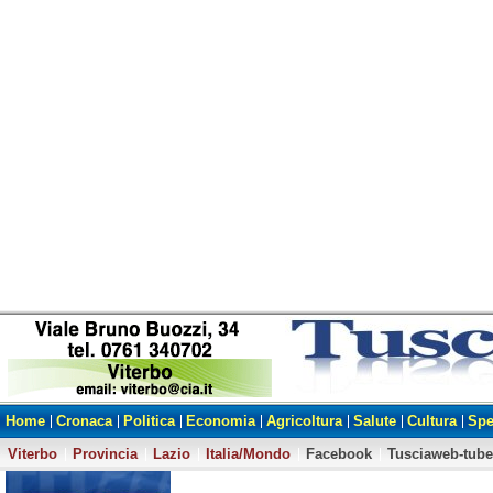
Home
Cronaca
Politica
Economia
Agricoltura
Salute
Cultura
Spe
Viterbo
Provincia
Lazio
Italia/Mondo
Facebook
Tusciaweb-tube