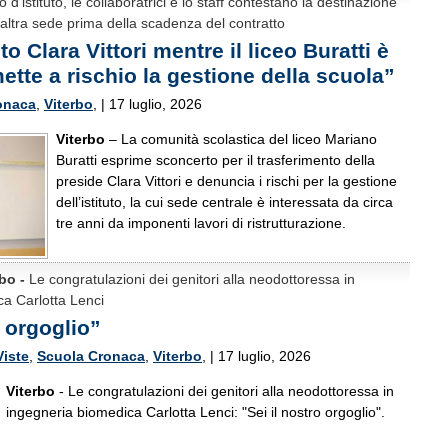
io d’istituto, le collaboratrici e lo staff contestano la destinazione
’altra sede prima della scadenza del contratto
to Clara Vittori mentre il liceo Buratti è
ette a rischio la gestione della scuola”
onaca
,
Viterbo
, | 17 luglio, 2026
Viterbo
– La comunità scolastica del liceo Mariano
Buratti esprime sconcerto per il trasferimento della
preside Clara Vittori e denuncia i rischi per la gestione
dell’istituto, la cui sede centrale è interessata da circa
tre anni da imponenti lavori di ristrutturazione.
bo -
Le congratulazioni dei genitori alla neodottoressa in
a Carlotta Lenci
o orgoglio”
Viste
,
Scuola Cronaca
,
Viterbo
, | 17 luglio, 2026
Viterbo
- Le congratulazioni dei genitori alla neodottoressa in
ingegneria biomedica Carlotta Lenci: "Sei il nostro orgoglio".