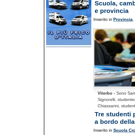
Scuola, cambio
e provincia
Inserito in
Provincia
,
Viterbo -
Sono Samue
Signorelli, studente
Chiassarini, student
Tre studenti 
a bordo dell
Inserito in
Scuola Cr