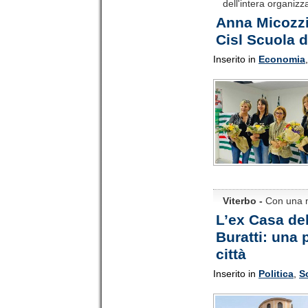
dell'intera organizz
Anna Micozzi 
Cisl Scuola d
Inserito in
Economia
Viterbo -
Con una n
L’ex Casa del
Buratti: una 
città
Inserito in
Politica
,
S