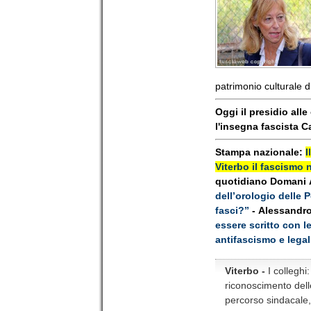
patrimonio culturale d
Oggi il presidio alle
l'insegna fascista C
Stampa nazionale:
I
Viterbo il fascismo 
quotidiano Domani
dell’orologio delle 
fasci?”
- Alessandr
essere scritto con le
antifascismo e legal
Viterbo -
I colleghi
riconoscimento dell
percorso sindacale, a