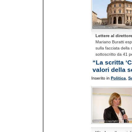
Lettere al direttor
Mariano Buratti espr
sulla facciata della
sottoscritto da 41 
“La scritta ‘
valori della 
Inserito in
Politica
,
S