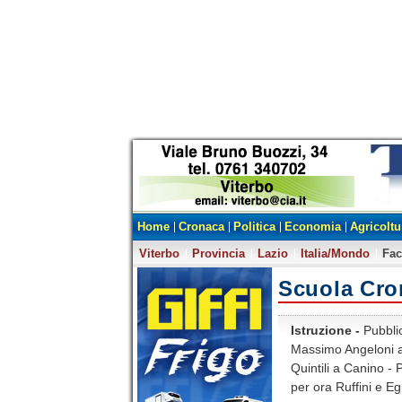
Home
Cronaca
Politica
Economia
Agricoltu
Viterbo
Provincia
Lazio
Italia/Mondo
Fa
Scuola Cro
Istruzione -
Pubblic
Massimo Angeloni a
Quintili a Canino - 
per ora Ruffini e Eg