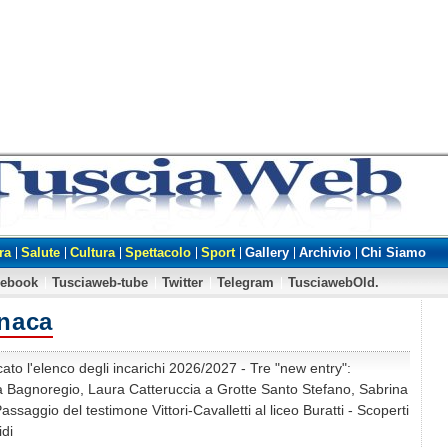
ra
Salute
Cultura
Spettacolo
Sport
Gallery
Archivio
Chi Siamo
cebook
Tusciaweb-tube
Twitter
Telegram
TusciawebOld.
naca
ato l'elenco degli incarichi 2026/2027 - Tre "new entry":
 Bagnoregio, Laura Catteruccia a Grotte Santo Stefano, Sabrina
Passaggio del testimone Vittori-Cavalletti al liceo Buratti - Scoperti
idi