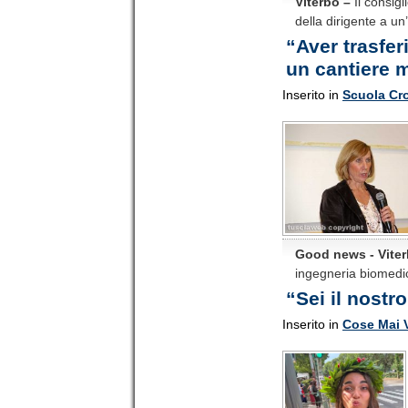
Viterbo –
Il consigl
della dirigente a un
“Aver trasferi
un cantiere m
Inserito in
Scuola Cr
Good news - Viter
ingegneria biomedic
“Sei il nostr
Inserito in
Cose Mai 