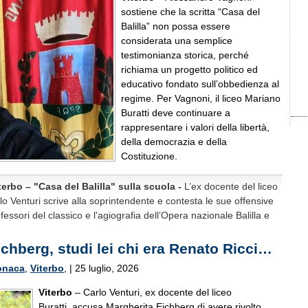
sostiene che la scritta “Casa del
Balilla” non possa essere
considerata una semplice
testimonianza storica, perché
richiama un progetto politico ed
educativo fondato sull’obbedienza al
regime. Per Vagnoni, il liceo Mariano
Buratti deve continuare a
rappresentare i valori della libertà,
della democrazia e della
Costituzione.
iterbo – "Casa del Balilla" sulla scuola -
L’ex docente del liceo
lo Venturi scrive alla soprintendente e contesta le sue offensive
fessori del classico e l'agiografia dell’Opera nazionale Balilla e
chberg, studi lei chi era Renato Ricci…
onaca
,
Viterbo
, | 25 luglio, 2026
Viterbo
– Carlo Venturi, ex docente del liceo
Buratti
,
accusa Margherita Eichberg di avere rivolto