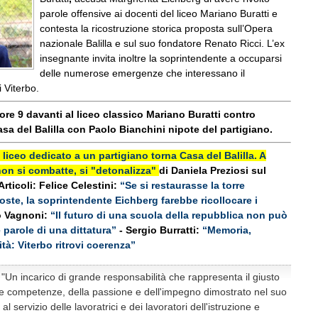
parole offensive ai docenti del liceo Mariano Buratti e
contesta la ricostruzione storica proposta sull’Opera
nazionale Balilla e sul suo fondatore Renato Ricci. L’ex
insegnante invita inoltre la soprintendente a occuparsi
delle numerose emergenze che interessano il
i Viterbo.
 ore 9 davanti al liceo classico Mariano Buratti contro
asa del Balilla con Paolo Bianchini nipote del partigiano.
l liceo dedicato a un partigiano torna Casa del Balilla. A
non si combatte, si "detonalizza"
di Daniela Preziosi
sul
Articoli: Felice Celestini:
“Se si restaurasse la torre
Poste, la soprintendente Eichberg farebbe ricollocare i
o Vagnoni:
“Il futuro di una scuola della repubblica non può
 parole di una dittatura”
- Sergio Burratti:
“Memoria,
ità: Viterbo ritrovi coerenza”
: "Un incarico di grande responsabilità che rappresenta il giusto
e competenze, della passione e dell'impegno dimostrato nel suo
l servizio delle lavoratrici e dei lavoratori dell'istruzione e