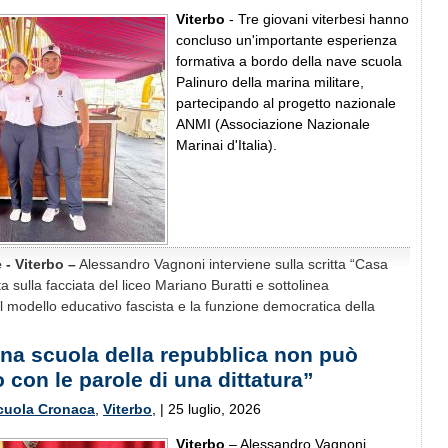
Viterbo
- Tre giovani viterbesi hanno
concluso un'importante esperienza
formativa a bordo della nave scuola
Palinuro della marina militare,
partecipando al progetto nazionale
ANMI (Associazione Nazionale
Marinai d'Italia).
e - Viterbo –
Alessandro Vagnoni interviene sulla scritta “Casa
ta sulla facciata del liceo Mariano Buratti e sottolinea
a il modello educativo fascista e la funzione democratica della
 una scuola della repubblica non può
o con le parole di una dittatura”
cuola Cronaca
,
Viterbo
, | 25 luglio, 2026
Viterbo
– Alessandro Vagnoni