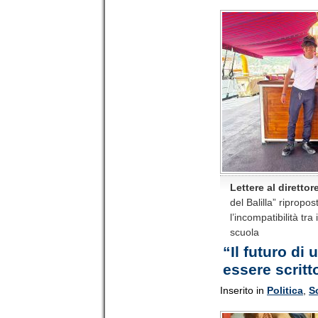
Lettere al direttor
del Balilla” ripropos
l’incompatibilità tr
scuola
“Il futuro di
essere scritt
Inserito in
Politica
,
S