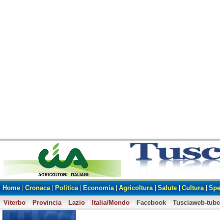
Home
Cronaca
Politica
Economia
Agricoltura
Salute
Cultura
Spe
Viterbo
Provincia
Lazio
Italia/Mondo
Facebook
Tusciaweb-tube