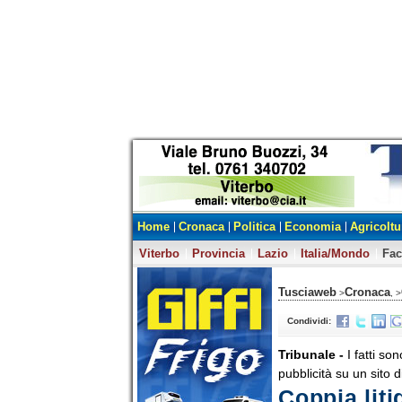
Home
Cronaca
Politica
Economia
Agricoltu
Viterbo
Provincia
Lazio
Italia/Mondo
Fa
Tusciaweb
Cronaca
>
, >
Condividi:
Tribunale -
I fatti so
pubblicità su un sito d
Coppia liti