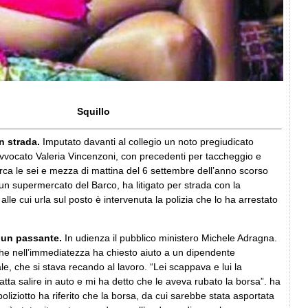
Squillo
n strada.
Imputato davanti al collegio un noto pregiudicato
’avvocato Valeria Vincenzoni, con precedenti per taccheggio e
irca le sei e mezza di mattina del 6 settembre dell’anno scorso
un supermercato del Barco, ha litigato per strada con la
lle cui urla sul posto è intervenuta la polizia che lo ha arrestato
 un passante.
In udienza il pubblico ministero Michele Adragna.
he nell’immediatezza ha chiesto aiuto a un dipendente
ale, che si stava recando al lavoro. “Lei scappava e lui la
fatta salire in auto e mi ha detto che le aveva rubato la borsa”. ha
poliziotto ha riferito che la borsa, da cui sarebbe stata asportata