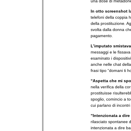
una dose di metadone,
In otto screenshot l
telefoni della coppia
della prostituzione. Ag
svolta dalla donna che,
pagamento.
L’imputato smistava 
messaggi e le fissava
esaminato i dispositiv
anche nelle chat della 
frasi tipo “domani ti 
“Aspetta che mi spo
nella verifica della c
prostituisse risulter
spoglio, comincio a to
cui parlano di incontr
“Intenzionata a dire
rilasciato spontanee 
intenzionata a dire b