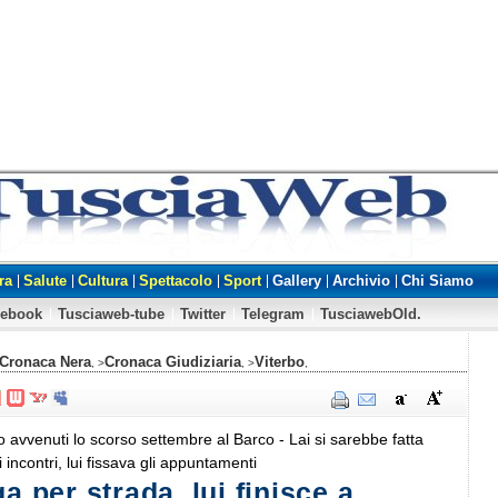
ra
Salute
Cultura
Spettacolo
Sport
Gallery
Archivio
Chi Siamo
cebook
Tusciaweb-tube
Twitter
Telegram
TusciawebOld.
Cronaca Nera
Cronaca Giudiziaria
Viterbo
, >
, >
,
no avvenuti lo scorso settembre al Barco - Lai si sarebbe fatta
i incontri, lui fissava gli appuntamenti
ga per strada, lui finisce a