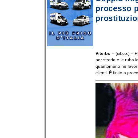
processo p
prostituzi
Viterbo
– (sil.co.) – 
per strada e le ruba l
quantomeno ne favorisc
clienti. È finito a pr