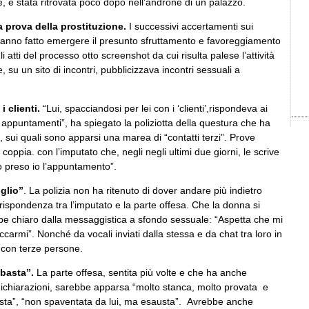
 è stata ritrovata poco dopo nell’androne di un palazzo.
a prova della prostituzione.
I successivi accertamenti sui
 hanno fatto emergere il presunto sfruttamento e favoreggiamento
li atti del processo otto screenshot da cui risulta palese l’attività
 su un sito di incontri, pubblicizzava incontri sessuali a
i clienti.
“Lui, spacciandosi per lei con i ‘clienti’,rispondeva ai
 appuntamenti”, ha spiegato la poliziotta della questura che ha
i, sui quali sono apparsi una marea di “contatti terzi”. Prove
coppia. con l’imputato che, negli negli ultimi due giorni, le scrive
ho preso io l’appuntamento”.
glio”
. La polizia non ha ritenuto di dover andare più indietro
orrispondenza tra l’imputato e la parte offesa. Che la donna si
ebbe chiaro dalla messaggistica a sfondo sessuale: “Aspetta che mi
ccarmi”. Nonché da vocali inviati dalla stessa e da chat tra loro in
i con terze persone.
 basta”.
La parte offesa, sentita più volte e che ha anche
dichiarazioni, sarebbe apparsa “molto stanca, molto provata e
asta”, “non spaventata da lui, ma esausta”. Avrebbe anche