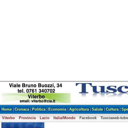
Home
Cronaca
Politica
Economia
Agricoltura
Salute
Cultura
Spe
Viterbo
Provincia
Lazio
Italia/Mondo
Facebook
Tusciaweb-tube