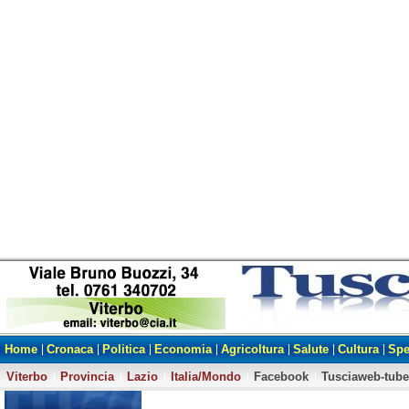
Home
Cronaca
Politica
Economia
Agricoltura
Salute
Cultura
Spe
Viterbo
Provincia
Lazio
Italia/Mondo
Facebook
Tusciaweb-tube