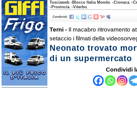
Tusciaweb
Blocco Italia Mondo
Cronaca
C
>
, >
, >
Provincia
Viterbo
>
, >
,
Condividi:
Terni -
Il macabro ritrovamento atto
setaccio i filmati della videosorve
Neonato trovato mor
di un supermercato
Condividi l