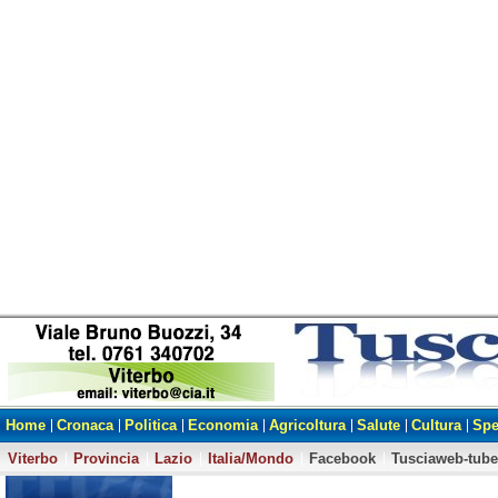
Home
Cronaca
Politica
Economia
Agricoltura
Salute
Cultura
Spe
Viterbo
Provincia
Lazio
Italia/Mondo
Facebook
Tusciaweb-tube