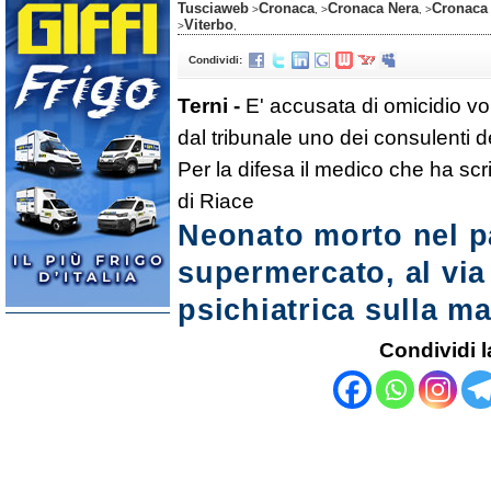
Tusciaweb
Cronaca
Cronaca Nera
Cronaca 
>
, >
, >
Viterbo
>
,
Condividi:
Terni -
E' accusata di omicidio v
dal tribunale uno dei consulenti d
Per la difesa il medico che ha scr
di Riace
Neonato morto nel p
supermercato, al via
psichiatrica sulla m
Condividi l