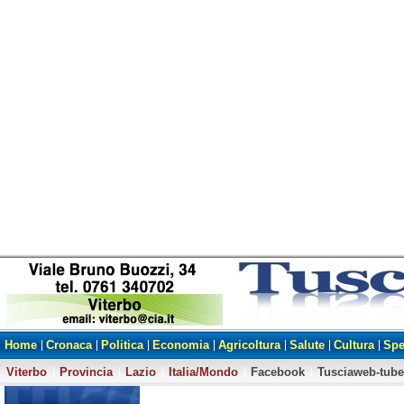
Home
Cronaca
Politica
Economia
Agricoltura
Salute
Cultura
Spe
Viterbo
Provincia
Lazio
Italia/Mondo
Facebook
Tusciaweb-tube