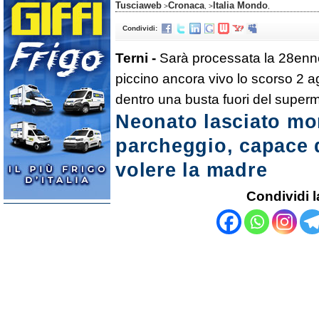
Tusciaweb
Cronaca
Italia Mondo
>
, >
,
Condividi:
Terni -
Sarà processata la 28enn
piccino ancora vivo lo scorso 2 ag
dentro una busta fuori del super
Neonato lasciato mor
parcheggio, capace d
volere la madre
Condividi l