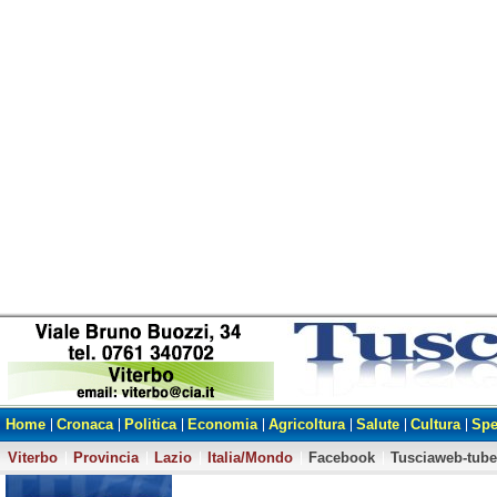
Home
Cronaca
Politica
Economia
Agricoltura
Salute
Cultura
Spe
Viterbo
Provincia
Lazio
Italia/Mondo
Facebook
Tusciaweb-tube