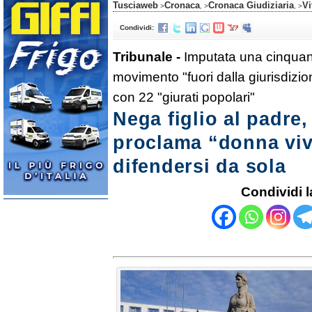
Tusciaweb
Cronaca
Cronaca Giudiziaria
Vi
>
, >
, >
Condividi:
Tribunale -
Imputata una cinquan
movimento "fuori dalla giurisdizio
con 22 "giurati popolari"
Nega figlio al padre,
proclama “donna viv
difendersi da sola
Condividi l