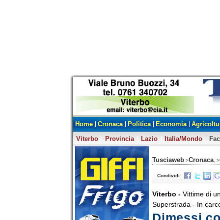
Home
Cronaca
Politica
Economia
Agricoltu
Viterbo
Provincia
Lazio
Italia/Mondo
Fa
Tusciaweb
Cronaca
>
, >
Condividi:
Viterbo -
Vittime di u
Superstrada - In carce
Dimessi co