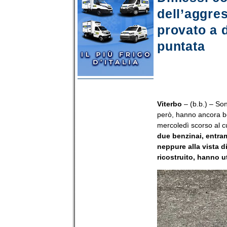
dell’aggre
provato a d
puntata
Viterbo
– (b.b.) – Son
però, hanno ancora ben
mercoledì scorso al c
due benzinai, entramb
neppure alla vista d
ricostruito, hanno ut