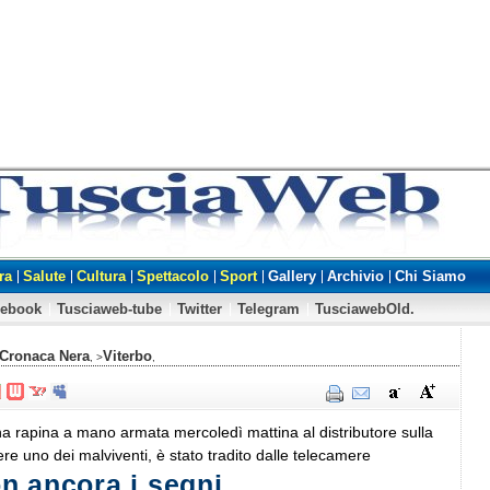
ra
Salute
Cultura
Spettacolo
Sport
Gallery
Archivio
Chi Siamo
cebook
Tusciaweb-tube
Twitter
Telegram
TusciawebOld.
Cronaca Nera
Viterbo
, >
,
na rapina a mano armata mercoledì mattina al distributore sulla
re uno dei malviventi, è stato tradito dalle telecamere
n ancora i segni