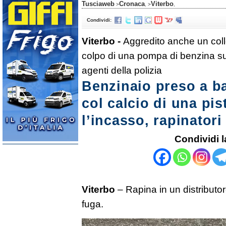
Tusciaweb
Cronaca
Viterbo
>
, >
,
Condividi:
Viterbo -
Aggredito anche un colle
colpo di una pompa di benzina sul
agenti della polizia
Benzinaio preso a ba
col calcio di una pis
l’incasso, rapinatori
Condividi l
Viterbo
– Rapina in un distributor
fuga.