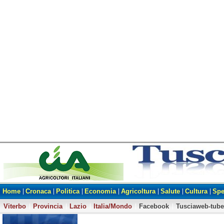
Home
Cronaca
Politica
Economia
Agricoltura
Salute
Cultura
Spe
Viterbo
Provincia
Lazio
Italia/Mondo
Facebook
Tusciaweb-tube