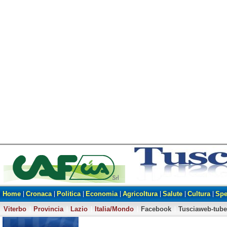
Home
Cronaca
Politica
Economia
Agricoltura
Salute
Cultura
Spe
Viterbo
Provincia
Lazio
Italia/Mondo
Facebook
Tusciaweb-tube