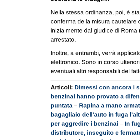
Nella stessa ordinanza, poi, è sta
conferma della misura cautelare d
inizialmente dal giudice di Roma n
arrestato.
Inoltre, a entrambi, verrà applicato
elettronico. Sono in corso ulterior
eventuali altri responsabili del fatt
Articoli:
Dimessi con ancora i s
benzinai hanno provato a difende
puntata
–
Rapina a mano armata 
bagagliaio dell’auto in fuga l’a
per aggredire i benzinai
–
In fu
distributore, inseguito e ferma