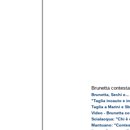
Brunetta contesta
Brunetta, Sechi e... 
"Taglia incauto e 
Taglia a Marini e S
Video - Brunetta co
Scialacqua: "Chi è 
Mantuano: "Contest