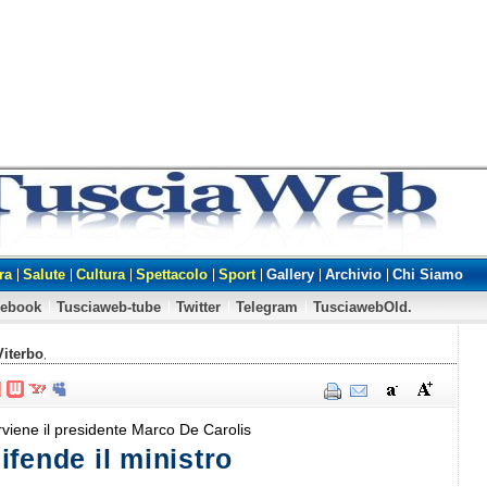
ra
Salute
Cultura
Spettacolo
Sport
Gallery
Archivio
Chi Siamo
cebook
Tusciaweb-tube
Twitter
Telegram
TusciawebOld.
Viterbo
,
rviene il presidente Marco De Carolis
ifende il ministro