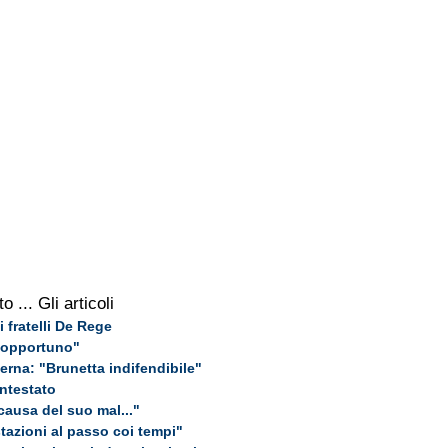
to
... Gli articoli
i fratelli De Rege
inopportuno"
berna: "Brunetta indifendibile"
ntestato
causa del suo mal..."
azioni al passo coi tempi"