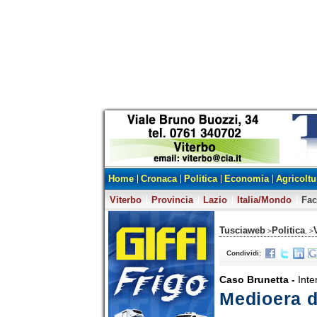
Home
Cronaca
Politica
Economia
Agricoltu
Viterbo
Provincia
Lazio
Italia/Mondo
Fa
Tusciaweb
Politica
>
, >
Condividi:
Caso Brunetta -
Inte
Medioera d