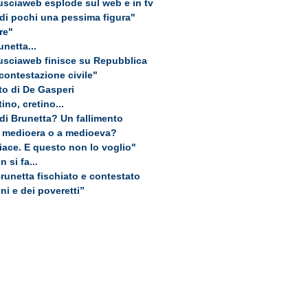
Tusciaweb esplode sul web e in tv
 di pochi una pessima figura"
re"
netta...
Tusciaweb finisce su Repubblica
contestazione civile"
ato di De Gasperi
ino, cretino...
di Brunetta? Un fallimento
 medioera o a medioeva?
iace. E questo non lo voglio"
 si fa...
Brunetta fischiato e contestato
ini e dei poveretti”