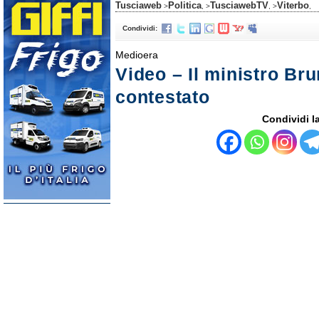
Tusciaweb
Politica
TusciawebTV
Viterbo
>
, >
, >
,
Condividi:
Medioera
Video – Il ministro Bru
contestato
Condividi la