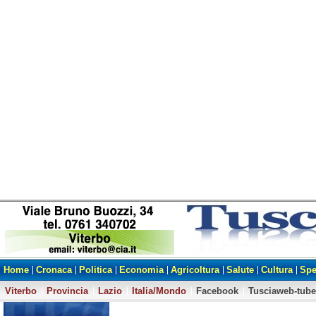
Home
Cronaca
Politica
Economia
Agricoltura
Salute
Cultura
Spe
Viterbo
Provincia
Lazio
Italia/Mondo
Facebook
Tusciaweb-tube