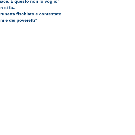
iace. E questo non lo voglio"
 si fa...
Brunetta fischiato e contestato
ini e dei poveretti”