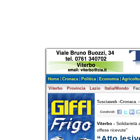
Home
Cronaca
Politica
Economia
Agricoltu
Viterbo
Provincia
Lazio
Italia/Mondo
Fa
Tusciaweb
Cronaca
>
, >
Condividi:
Viterbo -
Solidarietà 
offese ricevute"
“Atto lesiv