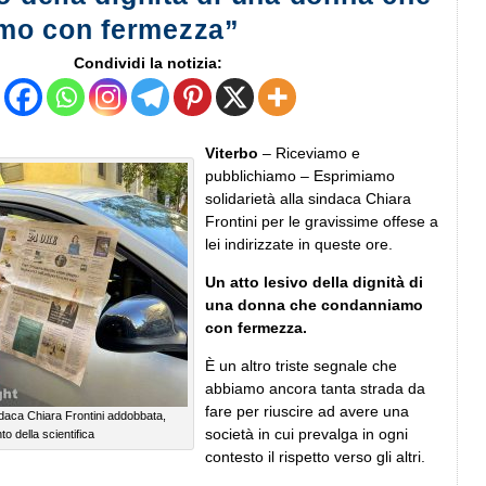
mo con fermezza”
Condividi la notizia:
Viterbo
– Riceviamo e
pubblichiamo – Esprimiamo
solidarietà alla sindaca Chiara
Frontini per le gravissime offese a
lei indirizzate in queste ore.
Un atto lesivo della dignità di
una donna che condanniamo
con fermezza.
È un altro triste segnale che
abbiamo ancora tanta strada da
fare per riuscire ad avere una
daca Chiara Frontini addobbata,
società in cui prevalga in ogni
nto della scientifica
contesto il rispetto verso gli altri.