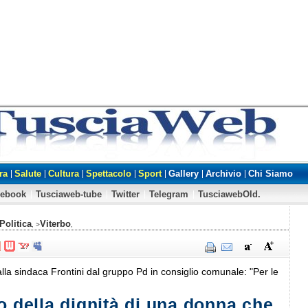
ra
Salute
Cultura
Spettacolo
Sport
Gallery
Archivio
Chi Siamo
cebook
Tusciaweb-tube
Twitter
Telegram
TusciawebOld.
Politica
Viterbo
, >
,
alla sindaca Frontini dal gruppo Pd in consiglio comunale: "Per le
o della dignità di una donna che