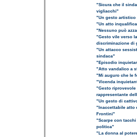
"Sicura che il sinda
vigliacchi"
"Un gesto artistico
"Un atto inqualific
"Nessuno può azzar
"Gesto vile verso l
discriminazione di 
"Un attacco sessist
sindaca"
"Episodio inquietan
"Atto vandalico a s
"Mi auguro che le f
"Vicenda inquietante
"Gesto riprovevole
rappresentante dell
"Un gesto di cattiv
"Inaccettabile atto
Frontini"
"Scarpe con tacchi 
politica"
"La donna al potere