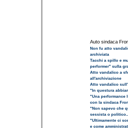
Auto sindaca Fron
Non fu atto vandali
archiviata
Tacchi a spillo e m
performer" sulla gr
Atto vandalico a sf
all'archiviazione
Atto vandalico sull
"In questura abbiam
"Una performance l
con la sindaca Fron
"Non sapevo che que
sessista o politico..
"Ultimamente ci son
e come amministrat