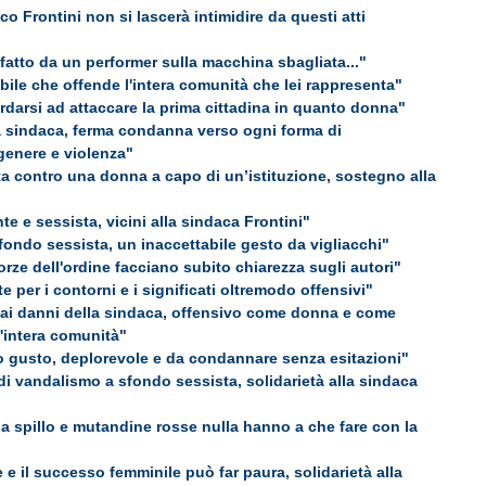
co Frontini non si lascerà intimidire da questi atti
 fatto da un performer sulla macchina sbagliata..."
abile che offende l'intera comunità che lei rappresenta"
darsi ad attaccare la prima cittadina in quanto donna"
a sindaca, ferma condanna verso ogni forma di
genere e violenza"
a contro una donna a capo di un’istituzione, sostegno alla
te e sessista, vicini alla sindaca Frontini"
fondo sessista, un inaccettabile gesto da vigliacchi"
orze dell'ordine facciano subito chiarezza sugli autori"
 per i contorni e i significati oltremodo offensivi"
 ai danni della sindaca, offensivo come donna e come
'intera comunità"
o gusto, deplorevole e da condannare senza esitazioni"
 di vandalismo a sfondo sessista, solidarietà alla sindaca
a spillo e mutandine rosse nulla hanno a che fare con la
 e il successo femminile può far paura, solidarietà alla