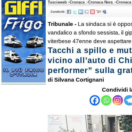
Tusciaweb
Cronaca
Cronaca Nera
Cronaca 
>
, >
, >
Condividi:
Tribunale -
La sindaca si è oppost
vandalico a sfondo sessista, il gip 
viterbese 47enne deve aspettare
Tacchi a spillo e mu
vicino all’auto di Ch
performer” sulla gra
di Silvana Cortignani
Condividi l