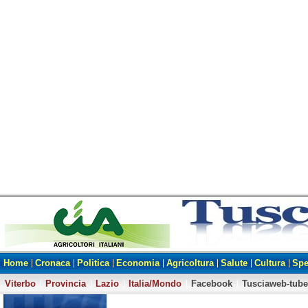
Home
Cronaca
Politica
Economia
Agricoltura
Salute
Cultura
Spe
Viterbo
Provincia
Lazio
Italia/Mondo
Facebook
Tusciaweb-tube