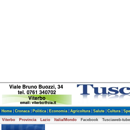
Home
Cronaca
Politica
Economia
Agricoltura
Salute
Cultura
Spe
Viterbo
Provincia
Lazio
Italia/Mondo
Facebook
Tusciaweb-tube