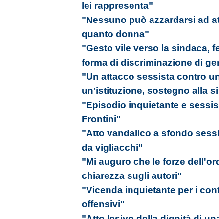
lei rappresenta"
"Nessuno può azzardarsi ad att
quanto donna"
"Gesto vile verso la sindaca,
forma di discriminazione di ge
"Un attacco sessista contro u
un’istituzione, sostegno alla 
"Episodio inquietante e sessist
Frontini"
"Atto vandalico a sfondo sessi
da vigliacchi"
"Mi auguro che le forze dell'or
chiarezza sugli autori"
"Vicenda inquietante per i cont
offensivi"
"Atto lesivo della dignità di