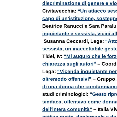
discriminazione di genere e vi
Civitavecchia:
“Un attacco ses
capo di un’istituzione, sostegn
Beatrice Ranucci e Sara Paralup
inquietante e sessista, vicini a
Susanna Ceccardi, Lega:
“Att
sessista, un inaccettabile gest
Tidei, Iv:
“Mi auguro che le forz
chiarezza sugli autori”
– Coord
Lega:
“Vicenda inquietante per i
oltremodo offensivi”
–
Gruppo 
di una donna che condanniam
studi criminologici:
“Gesto ripr
sindaca, offensivo come donn
dell’intera comunità”
–
Italia V
cattivo gusto, deplorevole e 