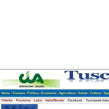
Home
Cronaca
Politica
Economia
Agricoltura
Salute
Cultura
Spe
Viterbo
Provincia
Lazio
Italia/Mondo
Facebook
Tusciaweb-tube