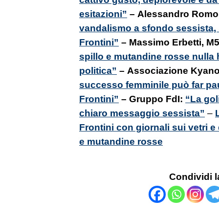
esitazioni”
– Alessandro Romol
vandalismo a sfondo sessista, s
Frontini”
– Massimo Erbetti, M
spillo e mutandine rosse nulla 
politica”
– Associazione Kyan
successo femminile può far paur
Frontini”
– Gruppo FdI:
“La gol
chiaro messaggio sessista”
–
Frontini con giornali sui vetri 
e mutandine rosse
Condividi l