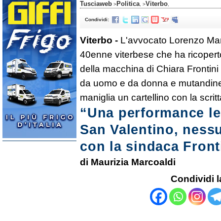
Tusciaweb
Politica
Viterbo
>
, >
,
Condividi:
Viterbo -
L'avvocato Lorenzo Marin
40enne viterbese che ha ricoperto 
della macchina di Chiara Frontini 
da uomo e da donna e mutandine 
maniglia un cartellino con la scrit
“Una performance leg
San Valentino, ness
con la sindaca Front
di Maurizia Marcoaldi
Condividi l