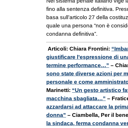
Nel sistema penale italiano vige 
fino alla sentenza definitiva. Pr
basa sull’articolo 27 della costitu
quale una persona “non è conside
condanna definitiva”.
Articoli: Chiara Frontini:
“Imbar
giustificare l’espressione di un
termine performance…”
–
Chia
sono state diverse azioni per m
personale e come amministrat
Marinetti:
“Un gesto artistico f
macchina sbagliata…”
–
Fratice
azzardarsi ad attaccare la prim
donna”
– Ciambella, Per il be
la sindaca, ferma condanna ver