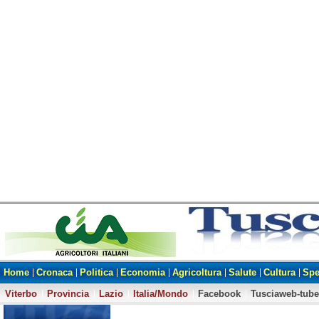
Home
Cronaca
Politica
Economia
Agricoltura
Salute
Cultura
Spe
Viterbo
Provincia
Lazio
Italia/Mondo
Facebook
Tusciaweb-tube