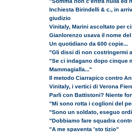
"Somma non c'entra nulla ed h
Inchiesta Birindelli & c., in arri
giudizio
Vinitaly, Marini ascoltato per 
Gianlorenzo usava il nome del
Un quotidiano da 600 copie...
"Gli dissi di non costringermi a
"Se ci indagano dopo cinque m
Mammagialla..."
Il metodo Ciarrapico contro An
Vinitaly, i vertici di Verona Fie
Parli con Battistoni? Niente fon
"Mi sono rotta i coglioni del 
"Sono un soldato, eseguo ordi
"Dobbiamo fare squadra contro
"A me spaventa 'sto tizio"