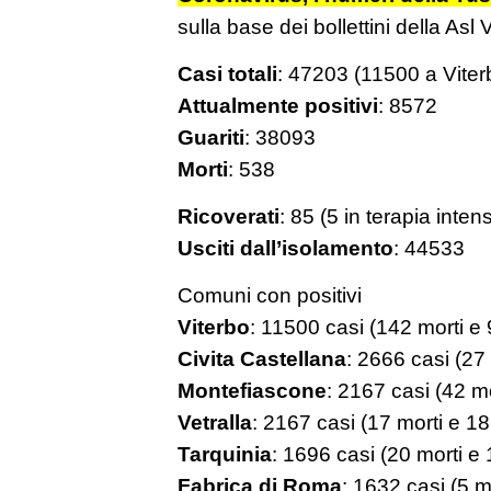
sulla base dei bollettini della Asl 
Casi totali
: 47203 (11500 a Viter
Attualmente positivi
: 8572
Guariti
: 38093
Morti
: 538
Ricoverati
: 85 (5 in terapia inten
Usciti dall’isolamento
: 44533
Comuni con positivi
Viterbo
: 11500 casi (142 morti e 
Civita Castellana
: 2666 casi (27 
Montefiascone
: 2167 casi (42 mo
Vetralla
: 2167 casi (17 morti e 18
Tarquinia
: 1696 casi (20 morti e 
Fabrica di Roma
: 1632 casi (5 m