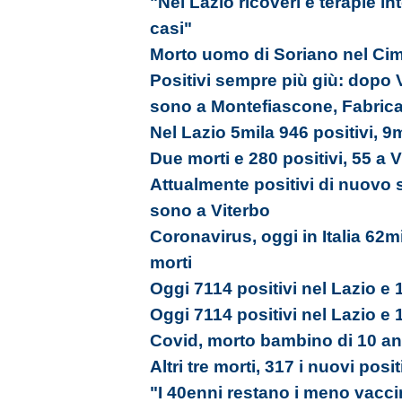
"Nel Lazio ricoveri e terapie in
casi"
Morto uomo di Soriano nel Cimi
Positivi sempre più giù: dopo 
sono a Montefiascone, Fabrica 
Nel Lazio 5mila 946 positivi, 9m
Due morti e 280 positivi, 55 a 
Attualmente positivi di nuovo s
sono a Viterbo
Coronavirus, oggi in Italia 62m
morti
Oggi 7114 positivi nel Lazio e 
Oggi 7114 positivi nel Lazio e 
Covid, morto bambino di 10 an
Altri tre morti, 317 i nuovi posit
"I 40enni restano i meno vaccin