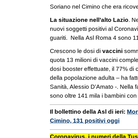
Soriano nel Cimino che era ricove
La situazione nell’alto Lazio
. Ne
nuovi soggetti positivi al Corona
guariti.
Nella
Asl Roma 4 sono 113
Crescono le dosi di
vaccini
sommi
quota 13 milioni di vaccini comples
dosi booster effettuate, il 77% di
della popolazione adulta – ha fatt
Sanità, Alessio D’Amato -. Nella f
sono oltre 141 mila i bambini con
Il bollettino della Asl di ieri:
Mor
Cimino, 131 positivi oggi
Coronavirus, i numeri della Tus