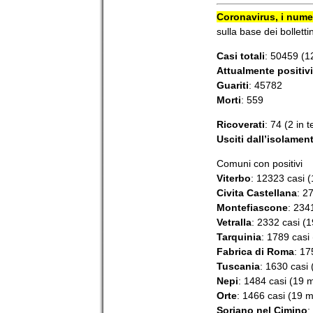
Coronavirus, i numer
sulla base dei bollettin
Casi totali
: 50459 (1
Attualmente positivi
Guariti
: 45782
Morti
: 559
Ricoverati
: 74 (2 in 
Usciti dall’isolamen
Comuni con positivi
Viterbo
: 12323 casi (
Civita Castellana
: 2
Montefiascone
: 234
Vetralla
: 2332 casi (1
Tarquinia
: 1789 casi 
Fabrica di Roma
: 17
Tuscania
: 1630 casi 
Nepi
: 1484 casi (19 m
Orte
: 1466 casi (19 m
Soriano nel Cimino
: