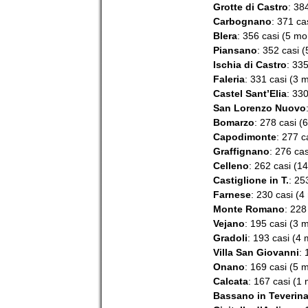
Grotte di Castro
: 38
Carbognano
: 371 ca
Blera
: 356 casi (5 mor
Piansano
: 352 casi (
Ischia di Castro
: 335
Faleria
: 331 casi (3 m
Castel Sant’Elia
: 330
San Lorenzo Nuovo
Bomarzo
: 278 casi (6
Capodimonte
: 277 c
Graffignano
: 276 cas
Celleno
: 262 casi (14
Castiglione in T.
: 25
Farnese
: 230 casi (4
Monte Romano
: 228
Vejano
: 195 casi (3 m
Gradoli
: 193 casi (4 
Villa San Giovanni
: 
Onano
: 169 casi (5 m
Calcata
: 167 casi (1 
Bassano in Teverin