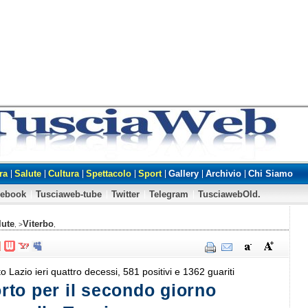
ra
Salute
Cultura
Spettacolo
Sport
Gallery
Archivio
Chi Siamo
cebook
Tusciaweb-tube
Twitter
Telegram
TusciawebOld.
lute
Viterbo
, >
,
lto Lazio ieri quattro decessi, 581 positivi e 1362 guariti
to per il secondo giorno