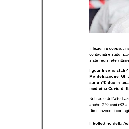
Infezioni a doppia cif
contagiati è stato ri
state registrate vittim
I guariti sono stati 
Montefiascone. Gli a
sono 74: due in terap
medicina Covid di B
Nel resto dell’alto La
anche 270 casi (62 a C
Rieti, invece, i conta
Il bollettino della Asl