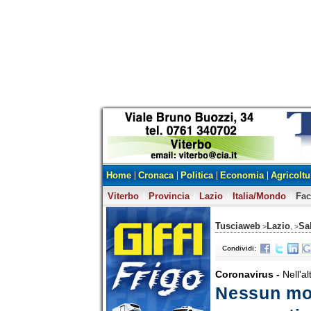
Home
Cronaca
Politica
Economia
Agricoltu
Viterbo
Provincia
Lazio
Italia/Mondo
Fa
Tusciaweb
Lazio
Sa
>
, >
Condividi:
Coronavirus -
Nell'a
Nessun mor