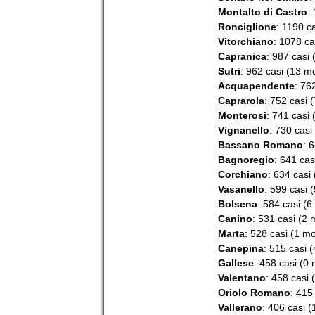
Montalto di Castro
:
Ronciglione
: 1190 ca
Vitorchiano
: 1078 ca
Capranica
: 987 casi 
Sutri
: 962 casi (13 mo
Acquapendente
: 76
Caprarola
: 752 casi (
Monterosi
: 741 casi 
Vignanello
: 730 casi
Bassano Romano
: 
Bagnoregio
: 641 cas
Corchiano
: 634 casi 
Vasanello
: 599 casi (
Bolsena
: 584 casi (6
Canino
: 531 casi (2 
Marta
: 528 casi (1 mo
Canepina
: 515 casi (
Gallese
: 458 casi (0 
Valentano
: 458 casi 
Oriolo Romano
: 415
Vallerano
: 406 casi (