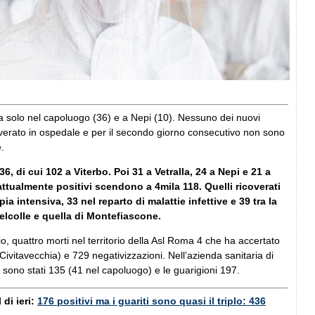
ra solo nel capoluogo (36) e a Nepi (10). Nessuno dei nuovi
coverato in ospedale e per il secondo giorno consecutivo non sono
e.
436, di cui 102 a Viterbo. Poi 31 a Vetralla, 24 a Nepi e 21 a
ttualmente positivi scendono a 4mila 118. Quelli ricoverati
ia intensiva, 33 nel reparto di malattie infettive e 39 tra la
elcolle e quella di Montefiascone.
zio, quattro morti nel territorio della Asl Roma 4 che ha accertato
ivitavecchia) e 729 negativizzazioni. Nell’azienda sanitaria di
gi sono stati 135 (41 nel capoluogo) e le guarigioni 197.
 di ieri:
176 positivi ma i guariti sono quasi il triplo: 436