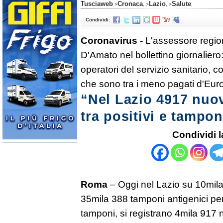
Tusciaweb
Cronaca
Lazio
Salute
>
, >
, >
,
Condividi:
Coronavirus -
L'assessore region
D'Amato nel bollettino giornaliero:
operatori del servizio sanitario, 
che sono tra i meno pagati d'Eur
“Nel Lazio 4917 nuov
tra positivi e tampon
Condividi l
Roma
– Oggi nel Lazio su 10mila
35mila 388 tamponi antigenici per
tamponi, si registrano 4mila 917 n