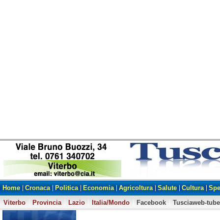
Home
Cronaca
Politica
Economia
Agricoltura
Salute
Cultura
Spe
Viterbo
Provincia
Lazio
Italia/Mondo
Facebook
Tusciaweb-tube