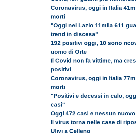
Coronavirus, oggi in Italia 41m
morti
"Oggi nel Lazio 11mila 611 guar
trend in discesa"
192 positivi oggi, 10 sono rico
uomo di Orte
Il Covid non fa vittime, ma cr
positivi
Coronavirus, oggi in Italia 77m
morti
"Positivi e decessi in calo, og
casi"
Oggi 472 casi e nessun nuovo r
Il virus torna nelle case di ripo
Ulivi a Celleno