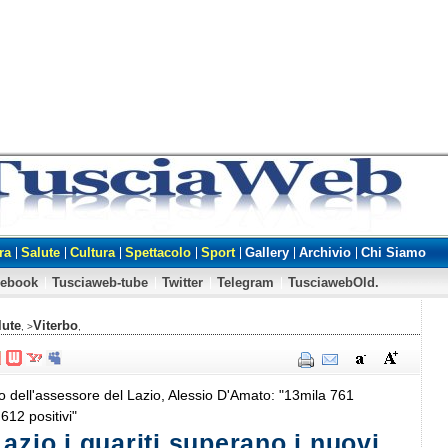
ra
Salute
Cultura
Spettacolo
Sport
Gallery
Archivio
Chi Siamo
cebook
Tusciaweb-tube
Twitter
Telegram
TusciawebOld.
lute
Viterbo
, >
,
to dell'assessore del Lazio, Alessio D'Amato: "13mila 761
612 positivi"
azio i guariti superano i nuovi