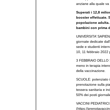
anziane alla quale va
Superati i 12,8 milio
booster effettuate. 
popolazione adulta. 
bambini con prima 
UNIVERSITA’ SAPIEN
giornate dedicate dall’
sede e studenti intern
10, 11 febbraio 2022 
3 FEBBRAIO DELLO SC
meno in terapia inten
della vaccinazione.
SCUOLE: potenziato il
prenotazione sulla pia
tessera sanitaria e in
50% dei posti giornalie
VACCINI PEDIATRICI: A
(https://prenotavaccin