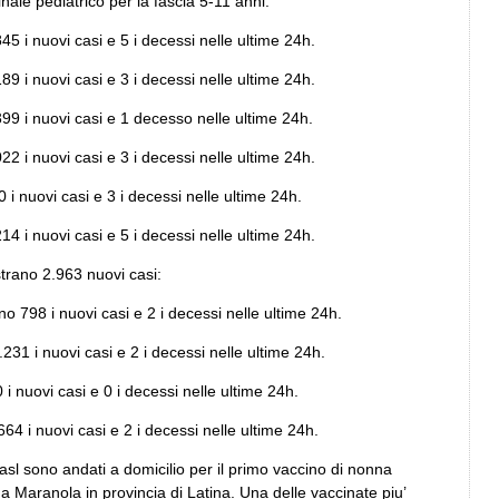
ale pediatrico per la fascia 5-11 anni.
45 i nuovi casi e 5 i decessi nelle ultime 24h.
89 i nuovi casi e 3 i decessi nelle ultime 24h.
399 i nuovi casi e 1 decesso nelle ultime 24h.
22 i nuovi casi e 3 i decessi nelle ultime 24h.
 i nuovi casi e 3 i decessi nelle ultime 24h.
14 i nuovi casi e 5 i decessi nelle ultime 24h.
strano 2.963 nuovi casi:
no 798 i nuovi casi e 2 i decessi nelle ultime 24h.
.231 i nuovi casi e 2 i decessi nelle ultime 24h.
 i nuovi casi e 0 i decessi nelle ultime 24h.
664 i nuovi casi e 2 i decessi nelle ultime 24h.
a asl sono andati a domicilio per il primo vaccino di nonna
a Maranola in provincia di Latina. Una delle vaccinate piu’