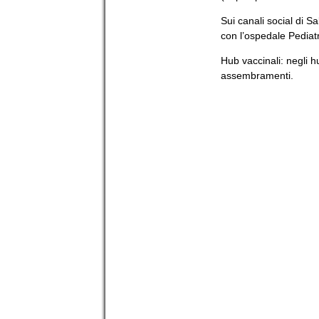
Sui canali social di Sa
con l’ospedale Pedia
Hub vaccinali: negli 
assembramenti.