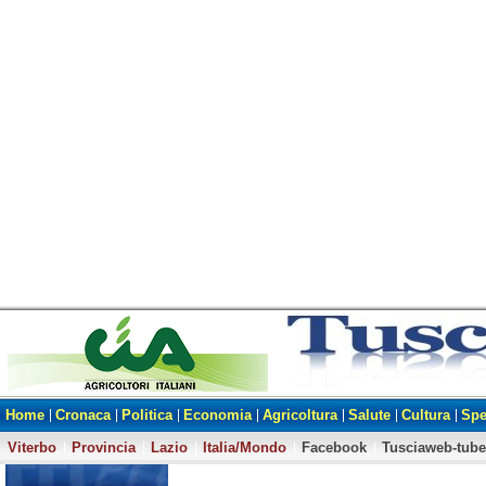
Home
Cronaca
Politica
Economia
Agricoltura
Salute
Cultura
Spe
Viterbo
Provincia
Lazio
Italia/Mondo
Facebook
Tusciaweb-tube