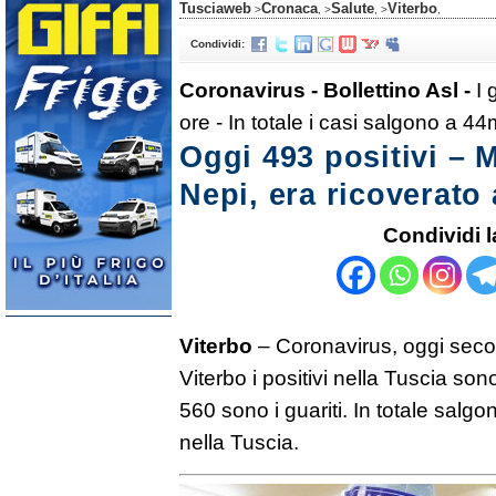
Tusciaweb
Cronaca
Salute
Viterbo
>
, >
, >
,
Condividi:
Coronavirus - Bollettino Asl -
I 
ore - In totale i casi salgono a 4
Oggi 493 positivi – 
Nepi, era ricoverato 
Condividi l
Viterbo
– Coronavirus, oggi second
Viterbo i positivi nella Tuscia s
560 sono i guariti. In totale salgo
nella Tuscia.