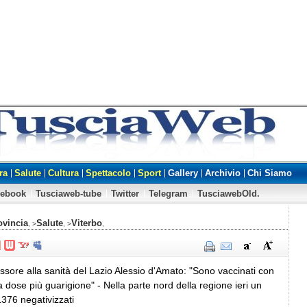
ra
Salute
Cultura
Spettacolo
Sport
Gallery
Archivio
Chi Siamo
cebook
Tusciaweb-tube
Twitter
Telegram
TusciawebOld.
ovincia
Salute
Viterbo
, >
, >
,
ssore alla sanità del Lazio Alessio d'Amato: "Sono vaccinati con
dose più guarigione" - Nella parte nord della regione ieri un
1376 negativizzati