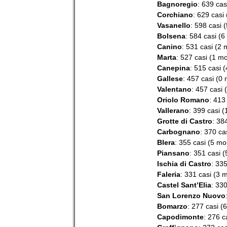
Bagnoregio
: 639 cas
Corchiano
: 629 casi 
Vasanello
: 598 casi (
Bolsena
: 584 casi (6
Canino
: 531 casi (2 
Marta
: 527 casi (1 mo
Canepina
: 515 casi (
Gallese
: 457 casi (0 
Valentano
: 457 casi 
Oriolo Romano
: 413
Vallerano
: 399 casi (
Grotte di Castro
: 38
Carbognano
: 370 ca
Blera
: 355 casi (5 mor
Piansano
: 351 casi (
Ischia di Castro
: 335
Faleria
: 331 casi (3 m
Castel Sant’Elia
: 330
San Lorenzo Nuovo
Bomarzo
: 277 casi (6
Capodimonte
: 276 c