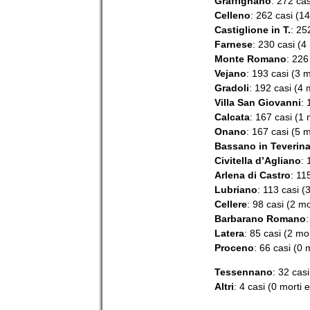
Graffignano
: 272 cas
Celleno
: 262 casi (14
Castiglione in T.
: 25
Farnese
: 230 casi (4
Monte Romano
: 226
Vejano
: 193 casi (3 m
Gradoli
: 192 casi (4 
Villa San Giovanni
: 
Calcata
: 167 casi (1 
Onano
: 167 casi (5 m
Bassano in Teverin
Civitella d’Agliano
: 
Arlena di Castro
: 11
Lubriano
: 113 casi (
Cellere
: 98 casi (2 mo
Barbarano Romano
:
Latera
: 85 casi (2 mor
Proceno
: 66 casi (0 
Tessennano
: 32 casi
Altri
: 4 casi (0 morti e