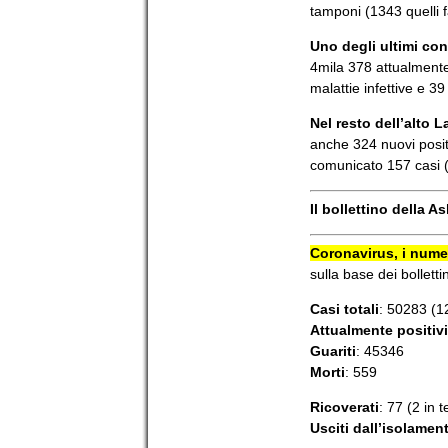
tamponi (1343 quelli f
Uno degli ultimi con
4mila 378 attualmente 
malattie infettive e 3
Nel resto dell’alto L
anche 324 nuovi positi
comunicato 157 casi (
Il bollettino della Asl
Coronavirus, i numer
sulla base dei bollettin
Casi totali
: 50283 (1
Attualmente positivi
Guariti
: 45346
Morti
: 559
Ricoverati
: 77 (2 in 
Usciti dall’isolamen