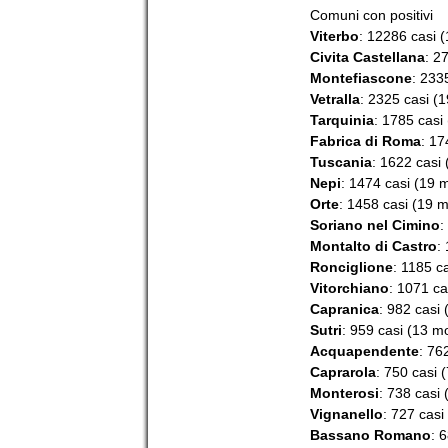
Comuni con positivi
Viterbo
: 12286 casi (
Civita Castellana
: 2
Montefiascone
: 233
Vetralla
: 2325 casi (1
Tarquinia
: 1785 casi 
Fabrica di Roma
: 17
Tuscania
: 1622 casi 
Nepi
: 1474 casi (19 m
Orte
: 1458 casi (19 m
Soriano nel Cimino
:
Montalto di Castro
:
Ronciglione
: 1185 ca
Vitorchiano
: 1071 ca
Capranica
: 982 casi 
Sutri
: 959 casi (13 mo
Acquapendente
: 76
Caprarola
: 750 casi (
Monterosi
: 738 casi 
Vignanello
: 727 casi
Bassano Romano
: 