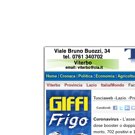
Home
Cronaca
Politica
Economia
Agricoltu
Viterbo
Provincia
Lazio
Italia/Mondo
Fa
Tusciaweb
Lazio
Pr
>
, >
Condividi:
Coronavirus -
L'asse
dose booster o doppia 
morto, 702 positivi e 