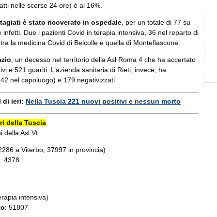
atti nelle scorse 24 ore) è al 16%.
tagiati è stato ricoverato in ospedale
,
per un totale di 77 su
infetti. Due i pazienti Covid in terapia intensiva, 36 nel reparto di
9 tra la medicina Covid di Belcolle e quella di Montefiascone.
azio
, un decesso nel territorio della Asl Roma 4 che ha accertato
vi e 521 guariti. L’azienda sanitaria di Rieti, invece, ha
42 nel capoluogo) e 179 negativizzati.
 di ieri:
Nella Tuscia 221 nuovi positivi e nessun morto
i della Tuscia
i della Asl Vt
2286 a Viterbo; 37997 in provincia)
: 4378
terapia intensiva)
to
: 51807