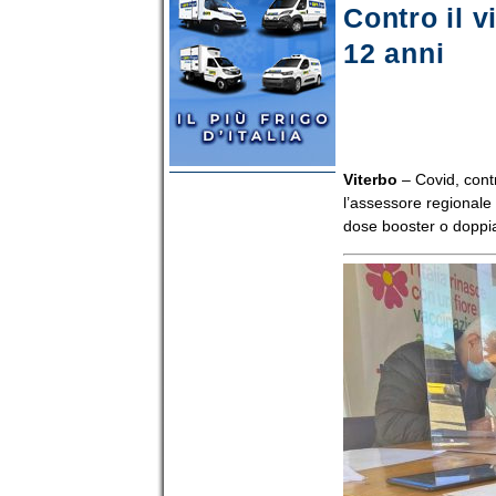
Contro il v
12 anni
Viterbo
– Covid, contr
l’assessore regionale 
dose booster o doppia