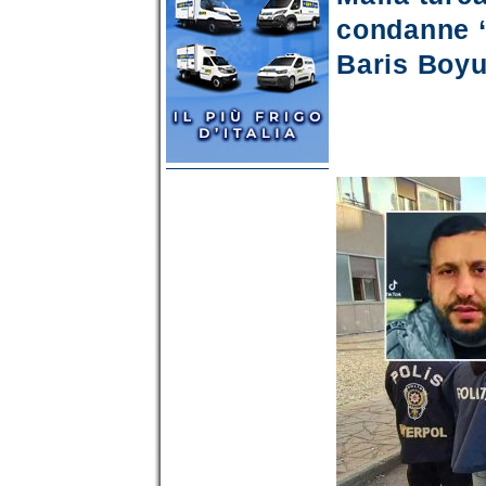
condanne “
Baris Boy