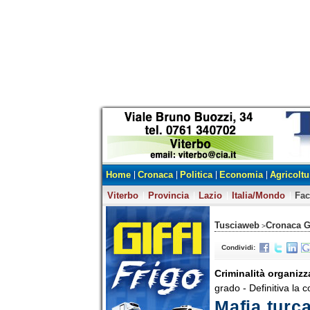
Home
Cronaca
Politica
Economia
Agricoltu
Viterbo
Provincia
Lazio
Italia/Mondo
Fa
Tusciaweb
Cronaca G
>
Condividi:
Criminalità organizz
grado - Definitiva la 
Mafia turca