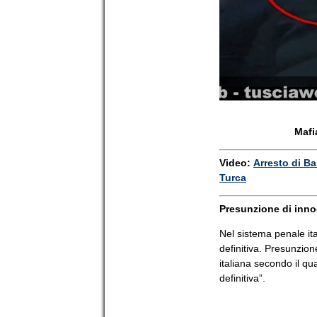
Mafi
Video:
Arresto di Ba
Turca
Presunzione di inn
Nel sistema penale it
definitiva. Presunzion
italiana secondo il q
definitiva”.