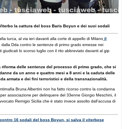
Viterbo la cattura del boss Baris Boyun e dei suoi sodali
afia turca, al via ieri davanti alla corte di appello di Milano
il
o dalla Dda contro le sentenze di primo grado emesse nei
i giudicati lo scorso luglio con il rito abbreviato davanti al gip
 riforma delle sentenze del processo di primo grado, che si
anne da un anno e quattro mesi a 8 anni e la caduta delle
a armata e dei fini terroristici e della transnazionalità.
antimafia Bruna Albertini non ha fatto ricorso contro la condanna
e per associazione per delinquere del 33enne Giorgio Meschini, il
avvocato Remigio Sicilia che è stato invece assolto dall’accusa di
contro 16 sodali del boss Boyun, si salva il viterbese