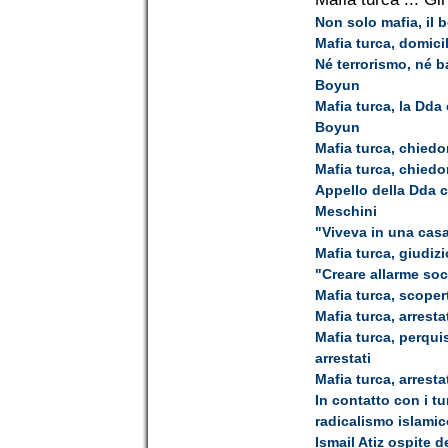
Non solo mafia, il 
Mafia turca, domici
Né terrorismo, né b
Boyun
Mafia turca, la Dda
Boyun
Mafia turca, chiedo
Mafia turca, chiedo
Appello della Dda c
Meschini
"Viveva in una casa
Mafia turca, giudiz
"Creare allarme soc
Mafia turca, scoper
Mafia turca, arrest
Mafia turca, perqui
arrestati
Mafia turca, arresta
In contatto con i tu
radicalismo islamic
Ismail Atiz ospite d