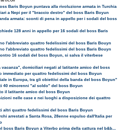
boss Baris Boyun puntava alla rivoluzione armata in Turchia
liari a Nepi per il "braccio destro" del boss Baris Boyun
anda armata: sconti di pena in appello per i sodali del boss
 chiede 128 anni in appello per 16 sodali del boss Baris
no l'abbreviato quattro fedelissimi del boss Baris Bouyn
no l'abbreviato quattro fedelissimi del boss Baris Bouyn
ontro 16 sodali del boss Boyun, si salva il viterbese
 vacanza", domiciliari negati al latitante amico del boss
io immediato per quattro fedelissimi del boss Boyun
iale in Europa, tra gli obiettivi della banda del boss Boyun"
ti 40 minorenni "al soldo" del boss Boyun
ato il latitante amico del boss Boyun
sizioni nelle case e nei luoghi a disposizione dei quattro
ti altri quattro fedelissimi del boss Baris Boyun
rchi arrestati a Santa Rosa, 28enne espulso dall'Italia per
o
el boss Baris Boyun a Viterbo prima della cattura nel b&b...