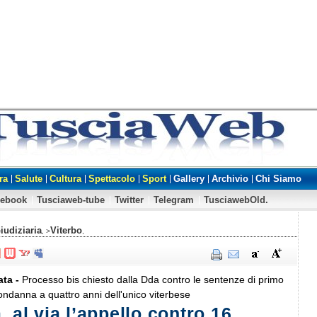
ra
Salute
Cultura
Spettacolo
Sport
Gallery
Archivio
Chi Siamo
cebook
Tusciaweb-tube
Twitter
Telegram
TusciawebOld.
iudiziaria
Viterbo
, >
,
ata -
Processo bis chiesto dalla Dda contro le sentenze di primo
condanna a quattro anni dell'unico viterbese
, al via l’appello contro 16