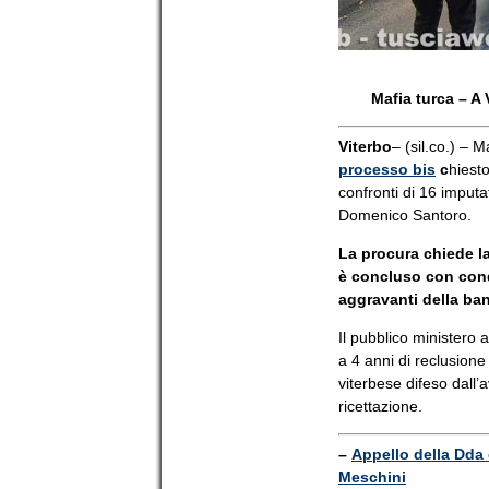
Mafia turca – A 
Viterbo
– (sil.co.) – M
processo bis
c
hiest
confronti di 16 imputat
Domenico Santoro.
La procura chiede la
è concluso con cond
aggravanti della band
Il pubblico ministero 
a 4 anni di reclusion
viterbese difeso dall’
ricettazione.
–
Appello della Dda 
Meschini