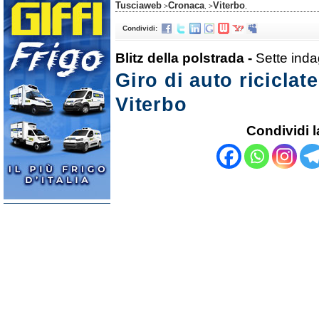
Tusciaweb
Cronaca
Viterbo
>
, >
,
Condividi:
Blitz della polstrada -
Sette inda
Giro di auto riciclat
Viterbo
Condividi l