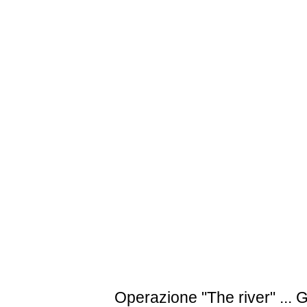
Operazione "The river"
... G