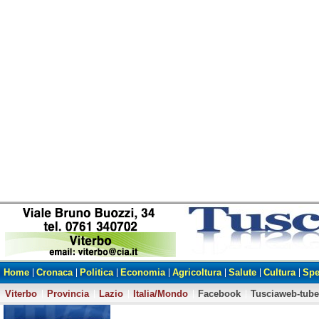
Home
Cronaca
Politica
Economia
Agricoltura
Salute
Cultura
Spe
Viterbo
Provincia
Lazio
Italia/Mondo
Facebook
Tusciaweb-tube