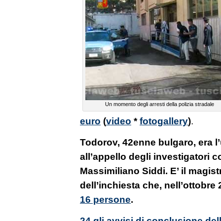
Un momento degli arresti della polizia stradale
euro
(
video
*
fotogallery
)
.
Todorov, 42enne bulgaro, era 
all’appello degli investigatori 
Massimiliano Siddi. E’ il magistr
dell’inchiesta che, nell’ottobre 
16 persone
.
24 gli avvisi di conclusione del