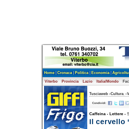
Home
Cronaca
Politica
Economia
Agricoltu
Viterbo
Provincia
Lazio
Italia/Mondo
Fa
Tusciaweb
Cultura
V
>
, >
Condividi:
Caffeina - Lettere -
S
Il cervell