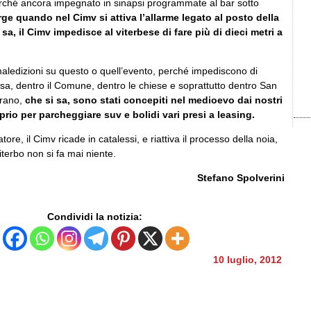
rché ancora impegnato in sinapsi programmate al bar sotto
rge quando nel Cimv si attiva l’allarme legato al posto della
a, il Cimv impedisce al viterbese di fare più di dieci metri a
 maledizioni su questo o quell’evento, perché impediscono di
sa, dentro il Comune, dentro le chiese e soprattutto dentro San
arano,
che si sa, sono stati concepiti nel medioevo dai nostri
prio per parcheggiare suv e bolidi vari presi a leasing.
atore, il Cimv ricade in catalessi, e riattiva il processo della noia,
terbo non si fa mai niente.
Stefano Spolverini
Condividi la notizia:
10 luglio, 2012