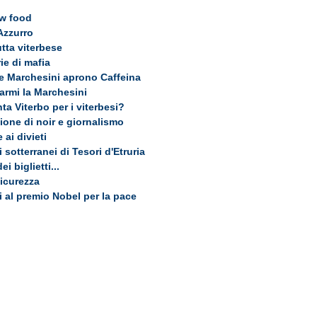
ow food
'Azzurro
utta viterbese
ie di mafia
 Marchesini aprono Caffeina
armi la Marchesini
a Viterbo per i viterbesi?
tione di noir e giornalismo
 ai divieti
sotterranei di Tesori d'Etruria
i biglietti...
sicurezza
 al premio Nobel per la pace