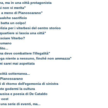
na, ma in una città protagonista
hi non vi merita"
re a meno di Pianoscarano"
ualche sacrificio
o batta un colpo!
lizia per i viterbesi del centro storico
uartiere si lascia una città"
asciare Viterbo?
. umano
ito...
ma deve combattere l'illegalità"
rega niente a nessuno, finché non ammazza"
i sarei mai aspettata
ittà sotterranea...
a Pianoscarano
ti di ritorno dell'egemonia di sinistra
te godermi la cultura
musica e poesia di De Cataldo
 cost
 una serie di eventi, ma...