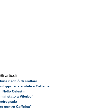
Gli articoli
ina rischiò di crollare...
iluppo sostenibile a Caffeina
di Nello Celestini
mai stato a Viterbo"
retrograda
iche contro Caffeina"