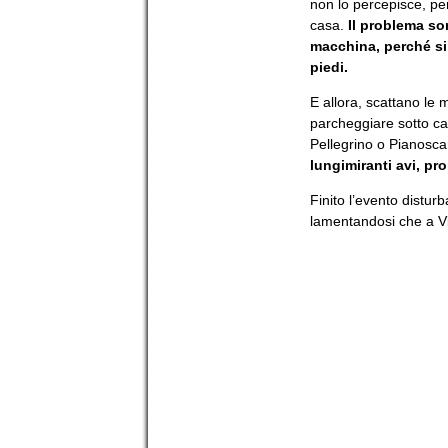
non lo percepisce, pe
casa.
Il problema so
macchina, perché si s
piedi.
E allora, scattano le
parcheggiare sotto ca
Pellegrino o Pianosc
lungimiranti avi, pro
Finito l’evento disturb
lamentandosi che a Vi