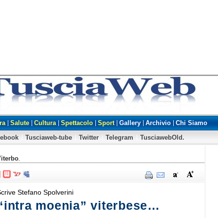
ra
Salute
Cultura
Spettacolo
Sport
Gallery
Archivio
Chi Siamo
cebook
Tusciaweb-tube
Twitter
Telegram
TusciawebOld.
iterbo
,
crive Stefano Spolverini
o “intra moenia” viterbese…