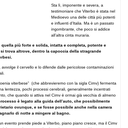
Sta lì, imponente e severa, a
testimoniare che Viterbo è stata nel
Medioevo una delle città più potenti
e influenti d’Italia. Ma è un passato
ingombrante, che poco si addice
all’altra cinta muraria.
, quella più forte e solida, intatta e completa, potente e
 si trova altrove, dentro la capoccia della stragrande
erbesi.
, avvolge il cervello e lo difende dalle pericolose contaminazioni
li.
a moenia viterbese” (che abbrevieremo con la sigla Cimv) fermenta
a lentezza, pochi processi cerebrali, generalmente incentrati
o, che quando si attiva nel Cimv è ormai già vecchia di almeno
 processo è legato alla guida dell’auto, che possibilmente
rietario ovunque, e se fosse possibile anche nella camera
agnarlo di notte a mingere al bagno.
un evento prende piede a Viterbo, piano piano cresce, ma il Cimv