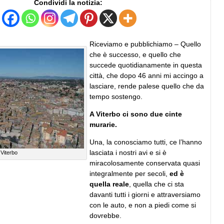
Condividi la notizia:
Riceviamo e pubblichiamo – Quello
che è successo, e quello che
succede quotidianamente in questa
città, che dopo 46 anni mi accingo a
lasciare, rende palese quello che da
tempo sostengo.
A Viterbo ci sono due cinte
murarie.
Una, la conosciamo tutti, ce l’hanno
lasciata i nostri avi e si è
Viterbo
miracolosamente conservata quasi
integralmente per secoli,
ed è
quella reale
, quella che ci sta
davanti tutti i giorni e attraversiamo
con le auto, e non a piedi come si
dovrebbe.