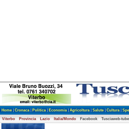
Home
Cronaca
Politica
Economia
Agricoltura
Salute
Cultura
Spe
Viterbo
Provincia
Lazio
Italia/Mondo
Facebook
Tusciaweb-tube