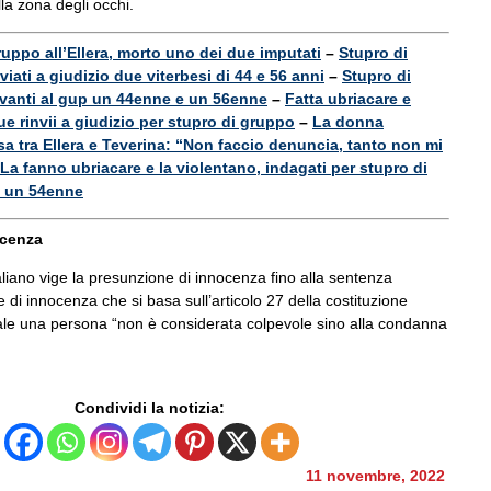
lla zona degli occhi.
ruppo all’Ellera, morto uno dei due imputati
–
Stupro di
nviati a giudizio due viterbesi di 44 e 56 anni
–
Stupro di
davanti al gup un 44enne e un 56enne
–
Fatta ubriacare e
ue rinvii a giudizio per stupro di gruppo
–
La donna
sa tra Ellera e Teverina: “Non faccio denuncia, tanto non mi
La fanno ubriacare e la violentano, indagati per stupro di
 un 54enne
ocenza
aliano vige la presunzione di innocenza fino alla sentenza
e di innocenza che si basa sull’articolo 27 della costituzione
uale una persona “non è considerata colpevole sino alla condanna
Condividi la notizia:
11 novembre, 2022