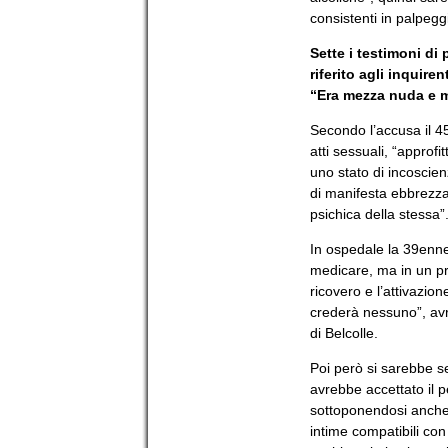
consistenti in palpegg
Sette i testimoni di 
riferito agli inquire
“Era mezza nuda e m
Secondo l’accusa il 4
atti sessuali, “approf
uno stato di incoscie
di manifesta ebbrezza 
psichica della stessa”
In ospedale la 39enne 
medicare, ma in un pr
ricovero e l’attivazio
crederà nessuno”, avr
di Belcolle.
Poi però si sarebbe s
avrebbe accettato il pe
sottoponendosi anche a
intime compatibili con 