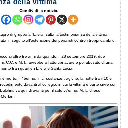
za della vittima
Condividi la notizia:
tupro di gruppo all’Ellera, salta la testimonianza della vittima.
ata in seguito all’astensione dei penalisti contro i troppi cambi di
ascorsi oltre tre anni da quando, il 28 settembre 2019, due
nni, C.C. e M.T., avrebbero fatto ubriacare e poi abusato di una
nto tra i quartieri Ellera e Santa Lucia.
 è morto, il 45enne, in circostanze tragiche, la notte tra il 10 e
rocedimento davanti al collegio, in cui la vittima è parte civile con
ufalini, va quindi avanti per il solo 57enne, M.T., difeso
 Merlani.