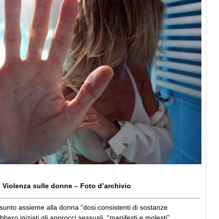
Violenza sulle donne – Foto d’archivio
unto assieme alla donna “dosi consistenti di sostanze
bbero iniziati gli approcci sessuali, “manifesti e molesti”,