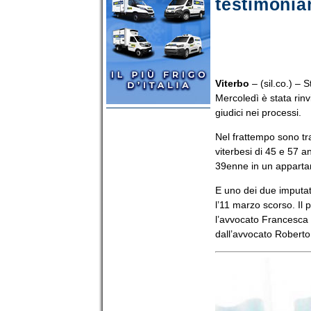
testimonian
Viterbo
– (sil.co.) – S
Mercoledì è stata rinvi
giudici nei processi.
Nel frattempo sono tr
viterbesi di 45 e 57 a
39enne in un appartame
E uno dei due imputati
l’11 marzo scorso. Il p
l’avvocato Francesca B
dall’avvocato Roberto