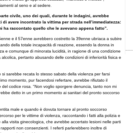
iamenti al seno e al sedere.
parte civile, uno dei quali, durante le indagini, avrebbe
nti di avere incontrato la vittima per strada nell’immediatezza:
i ha raccontato quello che le avevano appena fatto”.
5enne e il 57enne avrebbero costretto la 39enne ubriaca a subire
ittando della totale incapacità di reazione, essendo la donna in
nza e comunque di minorata lucidità, in ragione di una condizione
alcolica, pertanto abusando delle condizioni di inferiorità fisica e
.
si sarebbe recata lo stesso sabato della violenza per farsi
imo momento, pur facendosi refertare, avrebbe rifiutato il
ne del codice rosa. “Non voglio sporgere denuncia, tanto non mi
ebbe detto in un primo momento ai sanitari del pronto soccorso
entita male e quando è dovuta tornare al pronto soccorso
rcorso per le vittime di violenza, raccontando i fatti alla polizia e
lla visita ginecologica, che avrebbe accertato lesioni nelle parti
rapporti non consenzienti. I referti parlerebbero inoltre di