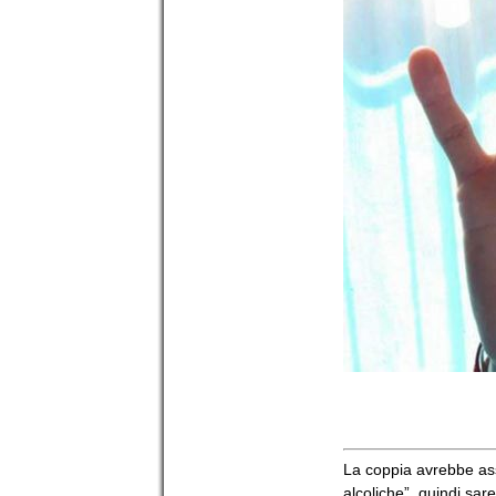
La coppia avrebbe ass
alcoliche”, quindi sare