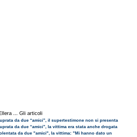
Ellera
... Gli articoli
tuprata da due “amici”, il supertestimone non si presenta
tuprata da due “amici”, la vittima era stata anche drogata
iolentata da due "amici", la vittima: "Mi hanno dato un