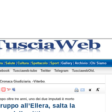
ra
Salute
Cultura
Spettacolo
Sport
Gallery
Archivio
Chi Siamo
cebook
Tusciaweb-tube
Twitter
Telegram
TusciawebOld.
Cronaca Giudiziaria
Viterbo
, >
,
dopo oltre tre anni, uno dei due imputati è morto
ruppo all’Ellera, salta la