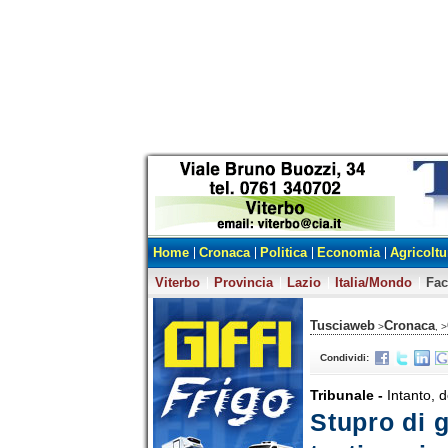
Home
Cronaca
Politica
Economia
Agricoltu
Viterbo
Provincia
Lazio
Italia/Mondo
Fa
Tusciaweb
Cronaca
>
, >
Condividi:
Tribunale -
Intanto, 
Stupro di g