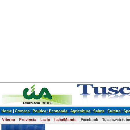
Home
Cronaca
Politica
Economia
Agricoltura
Salute
Cultura
Spe
Viterbo
Provincia
Lazio
Italia/Mondo
Facebook
Tusciaweb-tube