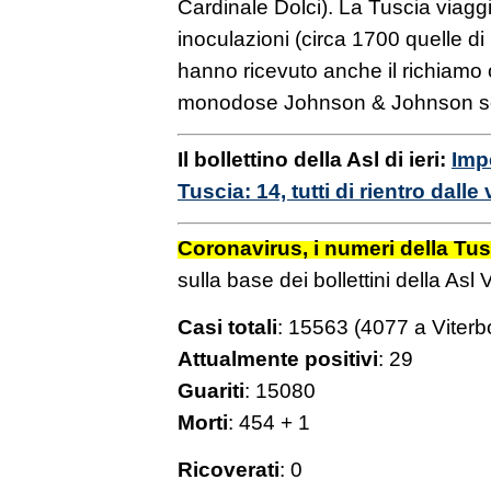
Cardinale Dolci). La Tuscia viagg
inoculazioni (circa 1700 quelle di
hanno ricevuto anche il richiamo 
monodose Johnson & Johnson son
Il bollettino della Asl di ieri:
Impe
Tuscia: 14, tutti di rientro dall
Coronavirus, i numeri della Tus
sulla base dei bollettini della Asl 
Casi totali
: 15563 (4077 a Viterb
Attualmente positivi
: 29
Guariti
: 15080
Morti
: 454 + 1
Ricoverati
: 0