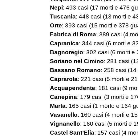
Nepi
: 493 casi (17 morti e 476 gua
Tuscania
: 448 casi (13 morti e 43
Orte
: 393 casi (15 morti e 378 gua
Fabrica di Roma
: 389 casi (4 mor
Capranica
: 344 casi (6 morti e 33
Bagnoregio
: 302 casi (6 morti e 
Soriano nel Cimino
: 281 casi (1
Bassano Romano
: 258 casi (14 
Caprarola
: 221 casi (5 morti e 21
Acquapendente
: 181 casi (9 mor
Canepina
: 179 casi (3 morti e 176
Marta
: 165 casi (1 morto e 164 gu
Vasanello
: 160 casi (4 morti e 15
Vignanello
: 160 casi (5 morti e 1
Castel Sant’Elia
: 157 casi (4 mor