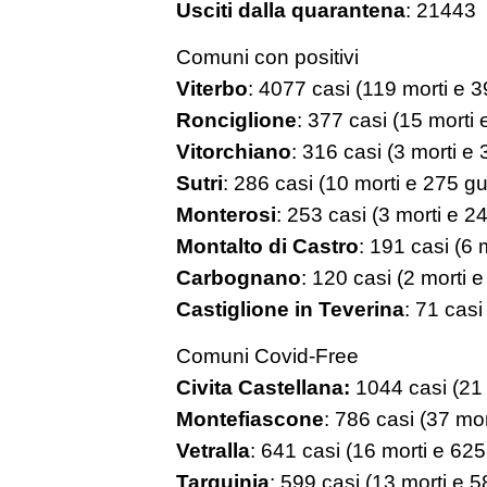
Usciti dalla quarantena
: 21443
Comuni con positivi
Viterbo
: 4077 casi (119 morti e 3
Ronciglione
: 377 casi (15 morti 
Vitorchiano
: 316 casi (3 morti e 
Sutri
: 286 casi (10 morti e 275 gua
Monterosi
: 253 casi (3 morti e 24
Montalto di Castro
: 191 casi (6 
Carbognano
: 120 casi (2 morti e
Castiglione in Teverina
: 71 casi
Comuni Covid-Free
Civita Castellana:
1044 casi (21 
Montefiascone
: 786 casi (37 mor
Vetralla
: 641 casi (16 morti e 625 
Tarquinia
: 599 casi (13 morti e 58