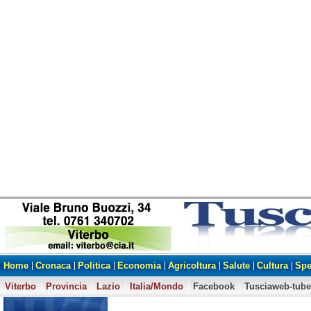
Home
Cronaca
Politica
Economia
Agricoltura
Salute
Cultura
Spe
Viterbo
Provincia
Lazio
Italia/Mondo
Facebook
Tusciaweb-tube