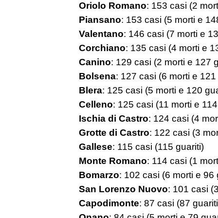
Oriolo Romano
: 153 casi (2 mort
Piansano
: 153 casi (5 morti e 148
Valentano
: 146 casi (7 morti e 13
Corchiano
: 135 casi (4 morti e 13
Canino
: 129 casi (2 morti e 127 g
Bolsena
: 127 casi (6 morti e 121 
Blera
: 125 casi (5 morti e 120 guar
Celleno
: 125 casi (11 morti e 114 
Ischia di Castro
: 124 casi (4 mort
Grotte di Castro
: 122 casi (3 mor
Gallese
: 115 casi (115 guariti)
Monte Romano
: 114 casi (1 mort
Bomarzo
: 102 casi (6 morti e 96 
San Lorenzo Nuovo
: 101 casi (3
Capodimonte
: 87 casi (87 guariti
Onano
: 84 casi (5 morti e 79 guari