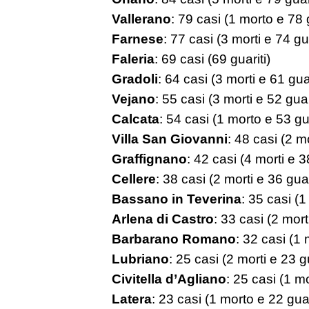
Vallerano
: 79 casi (1 morto e 78 g
Farnese
: 77 casi (3 morti e 74 gua
Faleria
: 69 casi (69 guariti)
Gradoli
: 64 casi (3 morti e 61 guar
Vejano
: 55 casi (3 morti e 52 guar
Calcata
: 54 casi (1 morto e 53 gua
Villa San Giovanni
: 48 casi (2 mo
Graffignano
: 42 casi (4 morti e 3
Cellere
: 38 casi (2 morti e 36 guar
Bassano in Teverina
: 35 casi (1
Arlena di Castro
: 33 casi (2 mort
Barbarano Romano
: 32 casi (1 
Lubriano
: 25 casi (2 morti e 23 gu
Civitella d’Agliano
: 25 casi (1 mo
Latera
: 23 casi (1 morto e 22 guar