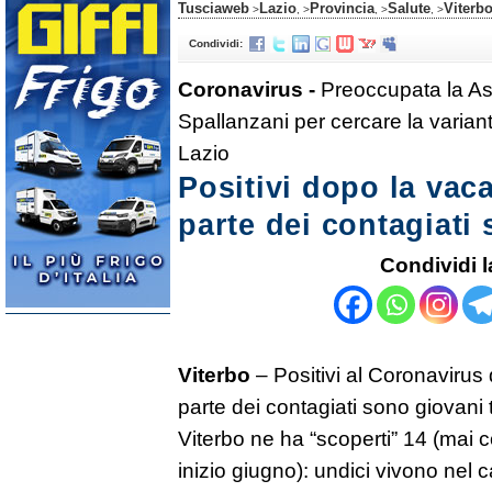
Tusciaweb
Lazio
Provincia
Salute
Viterb
>
, >
, >
, >
Condividi:
Coronavirus -
Preoccupata la Asl 
Spallanzani per cercare la variante
Lazio
Positivi dopo la vac
parte dei contagiati
Condividi l
Viterbo
– Positivi al Coronavirus
parte dei contagiati sono giovani tr
Viterbo ne ha “scoperti” 14 (mai c
inizio giugno): undici vivono nel